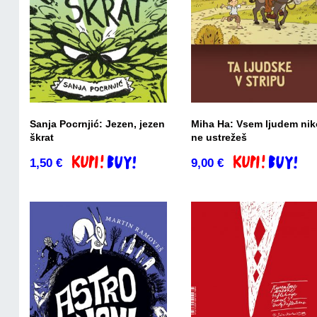
Sanja Pocrnjić: Jezen, jezen
Miha Ha: Vsem ljudem nik
škrat
ne ustrežeš
1,50
€
9,00
€
Dodaj v košarico
Dodaj v košaric