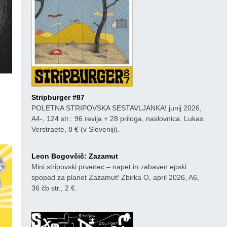
Stripburger #87
ico
POLETNA STRIPOVSKA SESTAVLJANKA! junij 2026,
A4-, 124 str.: 96 revija + 28 priloga, naslovnica: Lukas
Verstraete, 8 € (v Sloveniji).
Leon Bogovčič: Zazamut
Mini stripovski prvenec – napet in zabaven epski
spopad za planet Zazamut! Zbirka O, april 2026, A6,
36 čb str., 2 €.