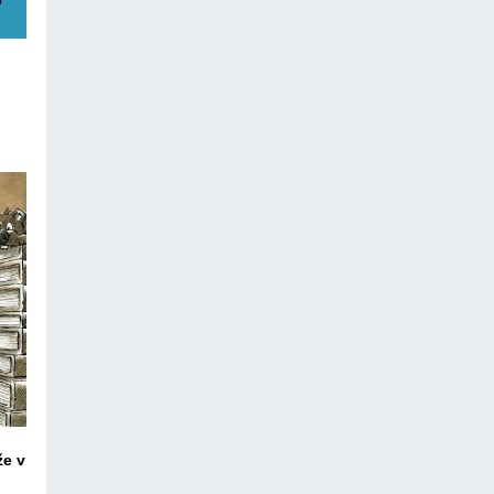
ico
že v