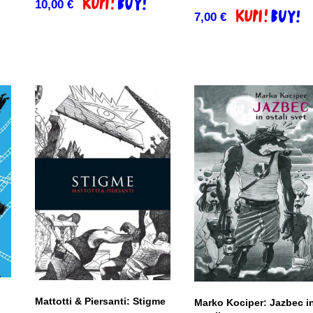
10,00
€
Dodaj v košarico
7,00
€
Dodaj v košari
co
Mattotti & Piersanti: Stigme
Marko Kociper: Jazbec i