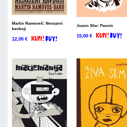
Martin Ramoveš: Nesojeni
Joann Sfar: Pascin
kavboji
15,00
€
Dodaj v košari
12,00
€
Dodaj v košarico