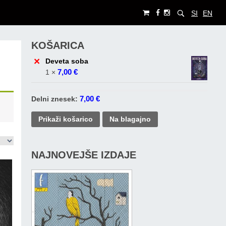
SI
EN
KOŠARICA
×
Deveta soba
7,00
€
1 ×
7,00
€
Delni znesek:
Prikaži košarico
Na blagajno
NAJNOVEJŠE IZDAJE