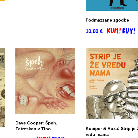
Podmazzane zgodbe
o
10,00
€
Dodaj v košar
Dave Cooper: Špeh.
Kociper & Roza: Strip je 
Zatreskan v Tino
redu mama