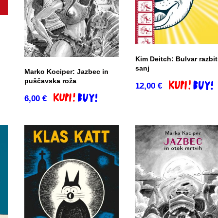
o
Kim Deitch: Bulvar razbit
sanj
Marko Kociper: Jazbec in
puščavska roža
12,00
€
Dodaj v košar
6,00
€
Dodaj v košarico