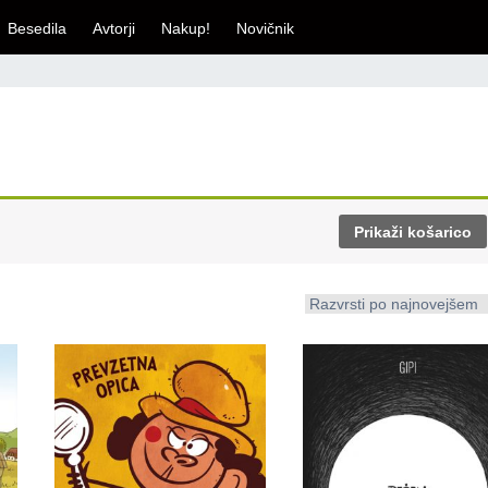
Besedila
Avtorji
Nakup!
Novičnik
Prikaži košarico