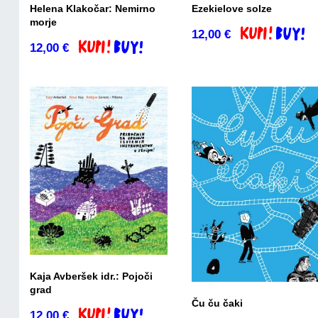
Ezekielove solze
Helena Klakočar: Nemirno
morje
12,00
€
Dodaj v košari
12,00
€
Dodaj v košarico
Kaja Avberšek idr.: Pojoči
grad
Ču ču čaki
12,00
€
Dodaj v košarico