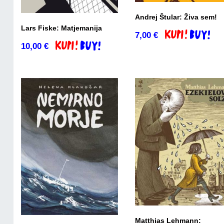
Andrej Štular: Živa sem!
Lars Fiske: Matjemanija
7,00
€
Dodaj v košaric
10,00
€
Dodaj v košarico
Matthias Lehmann: