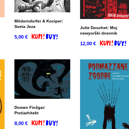
Möderndorfer & Kociper:
Sveta Jeza
Julie Douchet: Moj
newyorški dnevnik
co
5,00
€
Dodaj v košarico
12,00
€
Dodaj v košar
Domen Finžgar:
Protiarhitekt
8,00
€
Dodaj v košarico