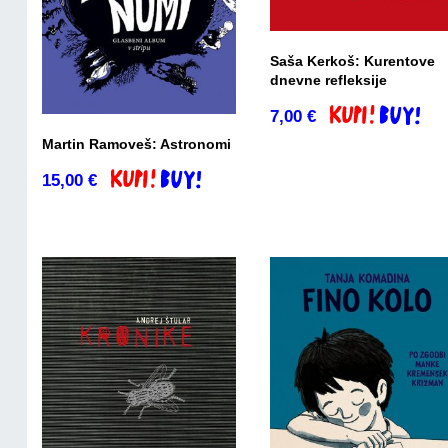
Saša Kerkoš: Kurentove
dnevne refleksije
7,00
€
Dodaj v košaric
Martin Ramoveš: Astronomi
15,00
€
Dodaj v košarico