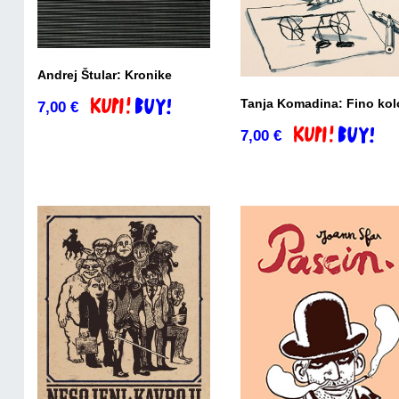
Andrej Štular: Kronike
Tanja Komadina: Fino kol
7,00
€
Dodaj v košarico
7,00
€
Dodaj v košaric