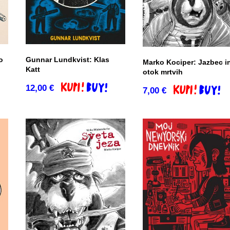
o
Gunnar Lundkvist: Klas
Marko Kociper: Jazbec i
Katt
otok mrtvih
o
12,00
€
Dodaj v košarico
7,00
€
Dodaj v košari