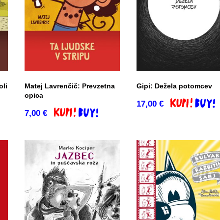
oli
Matej Lavrenčič: Prevzetna
Gipi: Dežela potomcev
opica
17,00
€
Dodaj v košar
7,00
€
o
Dodaj v košarico