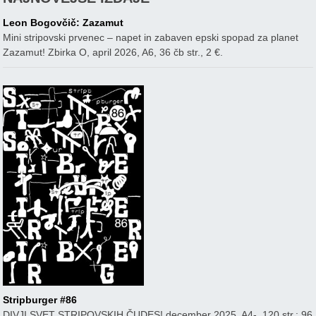
Leon Bogovčič: Zazamut
Mini stripovski prvenec – napet in zabaven epski spopad za planet
Zazamut! Zbirka O, april 2026, A6, 36 čb str., 2 €.
Stripburger #86
DIVJI SVET STRIPOVSKIH ČUDES! december 2025, A4-, 120 str.: 96