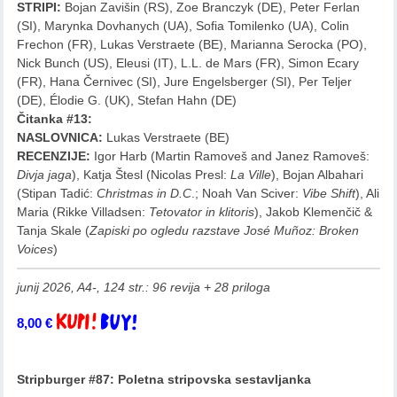
STRIPI:
Bojan Zavišin (RS), Zoe Branczyk (DE), Peter Ferlan
(SI), Marynka Dovhanych (UA), Sofia Tomilenko (UA), Colin
Frechon (FR), Lukas Verstraete (BE), Marianna Serocka (PO),
Nick Bunch (US), Eleusi (IT), L.L. de Mars (FR), Simon Ecary
(FR), Hana Černivec (SI), Jure Engelsberger (SI), Per Teljer
(DE), Élodie G. (UK), Stefan Hahn (DE)
Čitanka #13:
NASLOVNICA:
Lukas Verstraete (BE)
RECENZIJE:
Igor Harb (Martin Ramoveš and Janez Ramoveš:
Divja jaga
), Katja Štesl (Nicolas Presl:
La Ville
), Bojan Albahari
(Stipan Tadić:
Christmas in D.C
.; Noah Van Sciver:
Vibe Shift
), Ali
Maria (Rikke Villadsen:
Tetovator in klitoris
), Jakob Klemenčič &
Tanja Skale (
Zapiski po ogledu razstave José Muñoz: Broken
Voices
)
junij 2026, A4-, 124 str.: 96 revija + 28 priloga
8,00
€
Dodaj v košarico
Stripburger #87: Poletna stripovska sestavljanka