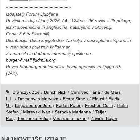
Izdajatelj: Forum Ljubljana
Revijalna izdaja / junij 2026, A4-, 124 str.: 96 revija + 28 priloga,
jezik: slovenščina in angleščina, natisnjeno v Sloveniji.
Cena: 8 € (v Sloveniji)
Distribucija: Buča knjigotrštvo. Na voljo v naši spletni striparni in
v vseh stripu prijaznih knjigarnah.
Za naročila in dodatne informacije pišite na:
burger@mail.ljudmila.org
Revijo Stripburger sofinancira Javna agencija za knjigo RS
(JAK).
Branczyk Zoe
/
Bunch Nick
/
Černivec Hana
/
de Mars
L.L.
/
Dovhanych Marynka
/
Ecary Simon
/
Eleusi
/
Élodie
G.
/
Engelsberger Jure
/
Ferlan Peter
/
Frechon Colin
/
Hahn
Stefan
/
Mitrevski Ivan
/
Serocka Marianna
/
Teljer
Per
/
Tomilenko Sofia
/
Verstraete Lukas
/
Zavišin Bojan
NAJNOVEJŠE IZDAJE