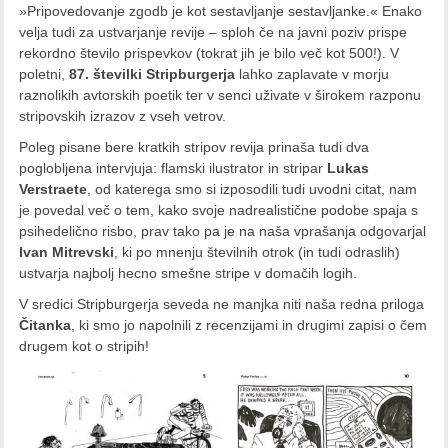
»Pripovedovanje zgodb je kot sestavljanje sestavljanke.« Enako
velja tudi za ustvarjanje revije – sploh če na javni poziv prispe
rekordno število prispevkov (tokrat jih je bilo več kot 500!). V
poletni,
87. številki Stripburgerja
lahko zaplavate v morju
raznolikih avtorskih poetik ter v senci uživate v širokem razponu
stripovskih izrazov z vseh vetrov.
Poleg pisane bere kratkih stripov revija prinaša tudi dva
poglobljena intervjuja: flamski ilustrator in stripar
Lukas
Verstraete
, od katerega smo si izposodili tudi uvodni citat, nam
je povedal več o tem, kako svoje nadrealistične podobe spaja s
psihedelično risbo, prav tako pa je na naša vprašanja odgovarjal
Ivan Mitrevski
, ki po mnenju številnih otrok (in tudi odraslih)
ustvarja najbolj hecno smešne stripe v domačih logih.
V sredici Stripburgerja seveda ne manjka niti naša redna priloga
Čitanka
, ki smo jo napolnili z recenzijami in drugimi zapisi o čem
drugem kot o stripih!