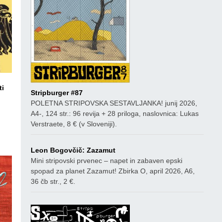
ti
Stripburger #87
POLETNA STRIPOVSKA SESTAVLJANKA! junij 2026,
A4-, 124 str.: 96 revija + 28 priloga, naslovnica: Lukas
ico
Verstraete, 8 € (v Sloveniji).
Leon Bogovčič: Zazamut
Mini stripovski prvenec – napet in zabaven epski
spopad za planet Zazamut! Zbirka O, april 2026, A6,
36 čb str., 2 €.