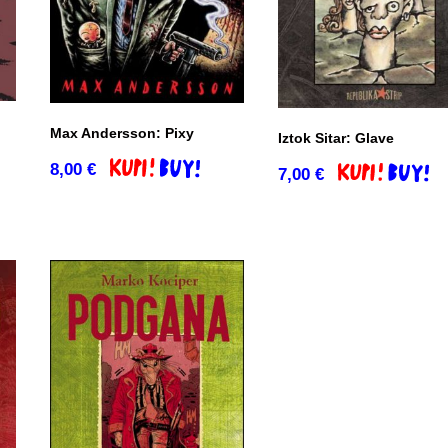
Max Andersson: Pixy
Iztok Sitar: Glave
8,00
€
Dodaj v košarico
7,00
€
Dodaj v košari
o