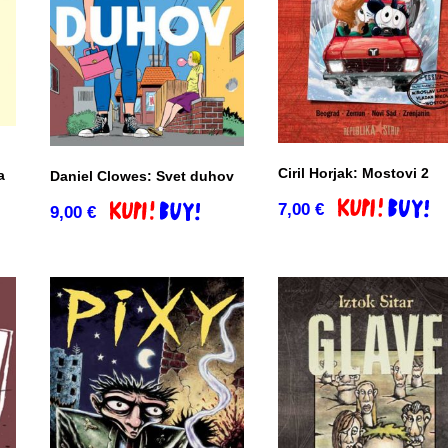
Ciril Horjak: Mostovi 2
a
Daniel Clowes: Svet duhov
7,00
€
Dodaj v košari
9,00
€
o
Dodaj v košarico