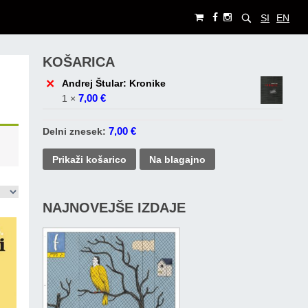
SI
EN
KOŠARICA
×
Andrej Štular: Kronike
7,00
€
1 ×
7,00
€
Delni znesek:
Prikaži košarico
Na blagajno
NAJNOVEJŠE IZDAJE