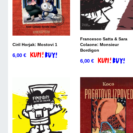
Francesco Satta & Sara
Ciril Horjak: Mostovi 1
Colaone: Monsieur
Bordigon
6,00
€
Dodaj v košarico
6,00
€
Dodaj v košaric