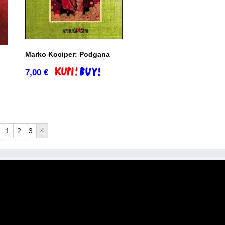
Marko Kociper: Podgana
7,00
€
Dodaj v košarico
o
1
2
3
4