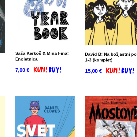
Saša Kerkoš & Mina Fina:
David B: Na božjastni po
Enoletnica
1-3 (komplet)
7,00
€
Dodaj v košarico
15,00
€
Dodaj v košar
co