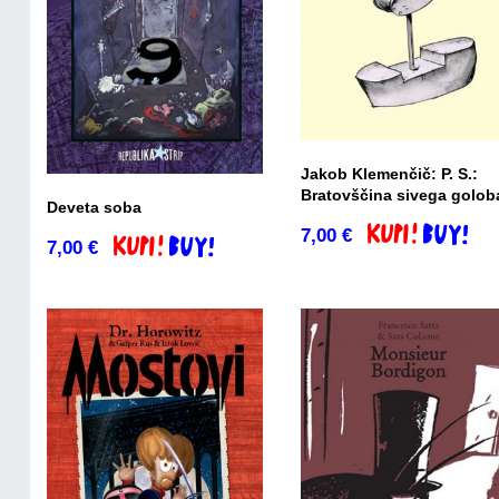
Jakob Klemenčič: P. S.:
Bratovščina sivega golob
Deveta soba
7,00
€
Dodaj v košaric
7,00
€
Dodaj v košarico