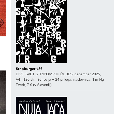
co
Stripburger #86
DIVJI SVET STRIPOVSKIH ČUDES! december 2025,
A4-, 120 str.: 96 revija + 24 priloga, naslovnica: Tim Ng
Tvedt, 7 € (v Sloveniji)