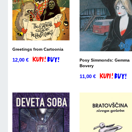
Greetings from Cartoonia
12,00
€
Posy Simmonds: Gemma
Dodaj v košarico
Bovery
11,00
€
Dodaj v košari