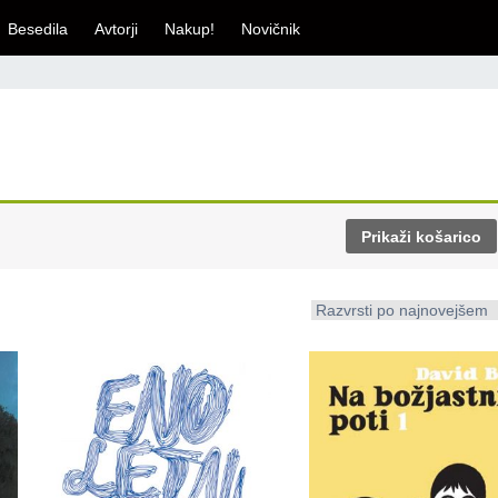
Besedila
Avtorji
Nakup!
Novičnik
Prikaži košarico