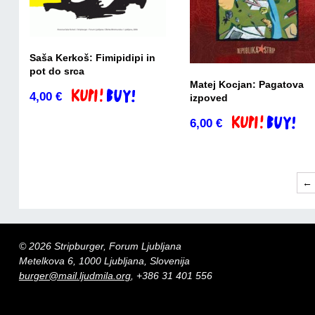
Saša Kerkoš: Fimipidipi in
pot do srca
Matej Kocjan: Pagatova
4,00
€
Dodaj v košarico
izpoved
6,00
€
Dodaj v košaric
←
© 2026 Stripburger, Forum Ljubljana
Metelkova 6, 1000 Ljubljana, Slovenija
burger@mail.ljudmila.org
, +386 31 401 556