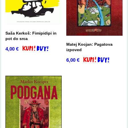
Saša Kerkoš: Fimipidipi in
pot do srca
Matej Kocjan: Pagatova
4,00
€
Dodaj v košarico
izpoved
6,00
€
Dodaj v košarico