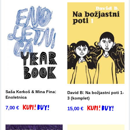
Saša Kerkoš & Mina Fina:
David B: Na božjastni poti 1-
Enoletnica
3 (komplet)
7,00
€
Dodaj v košarico
15,00
€
Dodaj v košarico