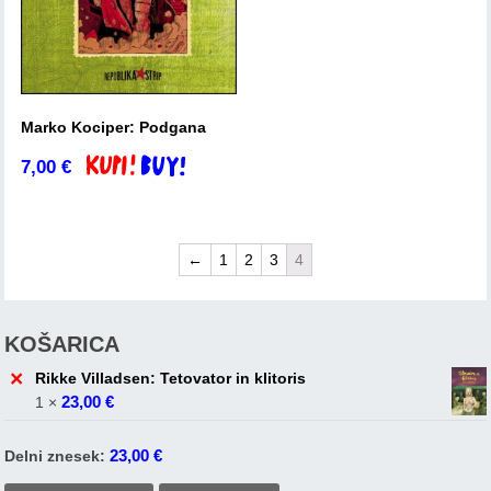
Marko Kociper: Podgana
7,00
€
Dodaj v košarico
←
1
2
3
4
KOŠARICA
×
Rikke Villadsen: Tetovator in klitoris
23,00
€
1 ×
23,00
€
Delni znesek: