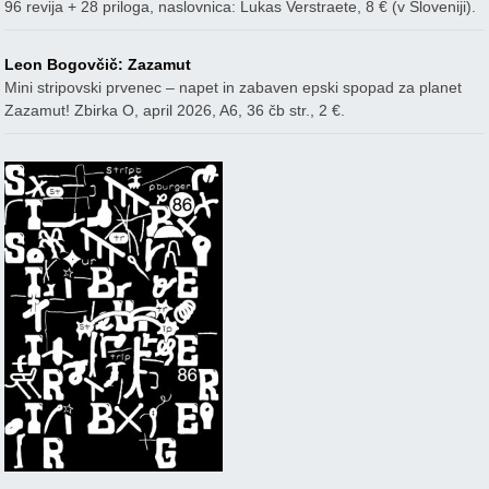
96 revija + 28 priloga, naslovnica: Lukas Verstraete, 8 € (v Sloveniji).
Leon Bogovčič: Zazamut
Mini stripovski prvenec – napet in zabaven epski spopad za planet
Zazamut! Zbirka O, april 2026, A6, 36 čb str., 2 €.