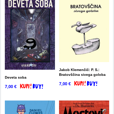
Jakob Klemenčič: P. S.:
Bratovščina sivega goloba
Deveta soba
7,00
€
Dodaj v košarico
7,00
€
Dodaj v košarico