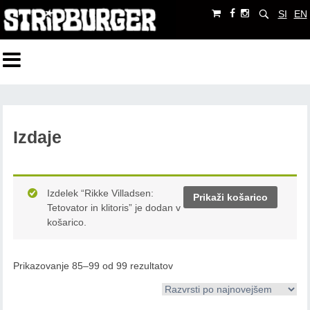
SI
EN
Izdaje
Izdelek “Rikke Villadsen:
Prikaži košarico
Tetovator in klitoris” je dodan v
košarico.
Prikazovanje 85–99 od 99 rezultatov