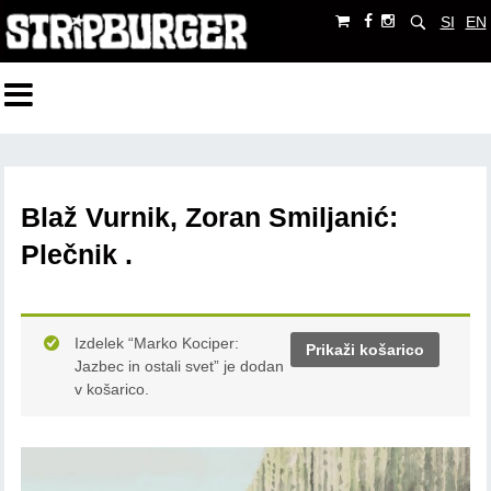
SI
EN
Blaž Vurnik, Zoran Smiljanić:
Plečnik .
Izdelek “Marko Kociper:
Prikaži košarico
Jazbec in ostali svet” je dodan
v košarico.