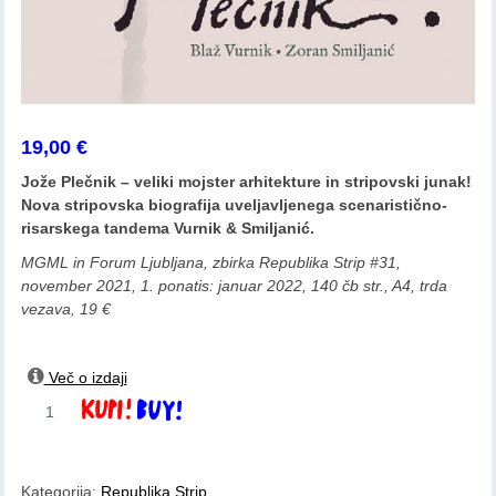
19,00
€
Jože Plečnik – veliki mojster arhitekture in stripovski junak!
Nova stripovska biografija uveljavljenega scenaristično-
risarskega tandema Vurnik & Smiljanić.
MGML in Forum Ljubljana, zbirka Republika Strip #31,
november 2021, 1. ponatis: januar 2022, 140 čb str., A4, trda
vezava, 19 €
Več o izdaji
Blaž
Dodaj v košarico
Vurnik,
Zoran
Smiljanić:
Kategorija:
Republika Strip
Plečnik