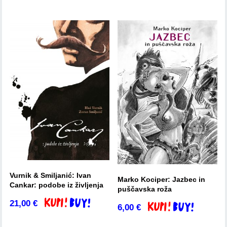
Vurnik & Smiljanić: Ivan
Marko Kociper: Jazbec in
Cankar: podobe iz življenja
puščavska roža
21,00
€
Dodaj v košarico
6,00
€
Dodaj v košarico