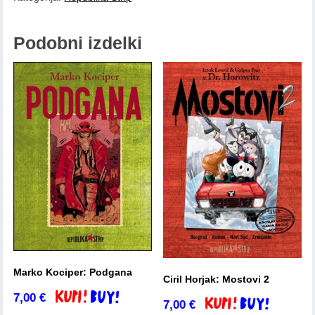
.
količina
Podobni izdelki
Marko Kociper: Podgana
Ciril Horjak: Mostovi 2
7,00
€
Dodaj v košarico
7,00
€
Dodaj v košarico