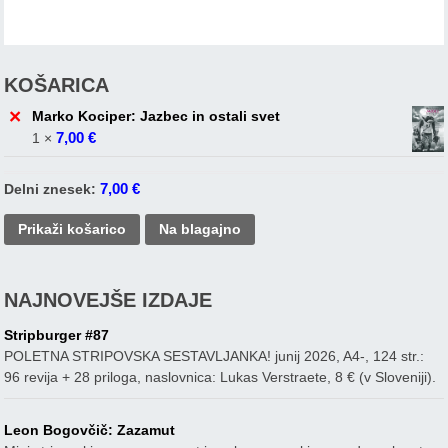
KOŠARICA
×
Marko Kociper: Jazbec in ostali svet
7,00
€
1 ×
7,00
€
Delni znesek:
Prikaži košarico
Na blagajno
NAJNOVEJŠE IZDAJE
Stripburger #87
POLETNA STRIPOVSKA SESTAVLJANKA! junij 2026, A4-, 124 str.:
96 revija + 28 priloga, naslovnica: Lukas Verstraete, 8 € (v Sloveniji).
Leon Bogovčič: Zazamut