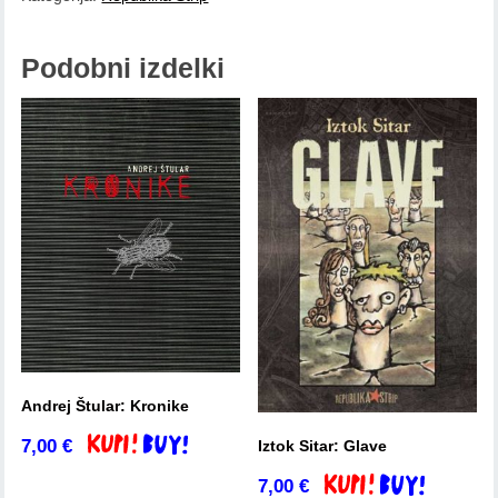
.
količina
Podobni izdelki
Andrej Štular: Kronike
7,00
€
Iztok Sitar: Glave
Dodaj v košarico
7,00
€
Dodaj v košarico