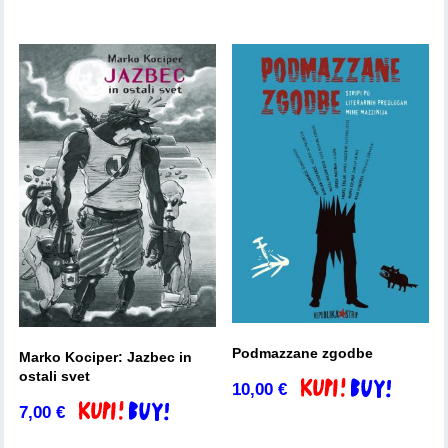
Podmazzane zgodbe
Marko Kociper: Jazbec in
ostali svet
10,00
€
Dodaj v košarico
7,00
€
Dodaj v košarico