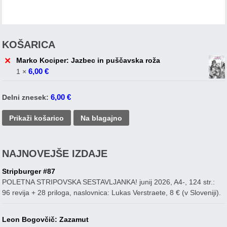
KOŠARICA
×
Marko Kociper: Jazbec in puščavska roža
6,00
€
1 ×
6,00
€
Delni znesek:
Prikaži košarico
Na blagajno
NAJNOVEJŠE IZDAJE
Stripburger #87
POLETNA STRIPOVSKA SESTAVLJANKA! junij 2026, A4-, 124 str.:
96 revija + 28 priloga, naslovnica: Lukas Verstraete, 8 € (v Sloveniji).
Leon Bogovčič: Zazamut