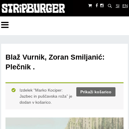
SI
EN
Blaž Vurnik, Zoran Smiljanić:
Plečnik .
Izdelek “Marko Kociper:
Prikaži košarico
Jazbec in puščavska roža” je
dodan v košarico.