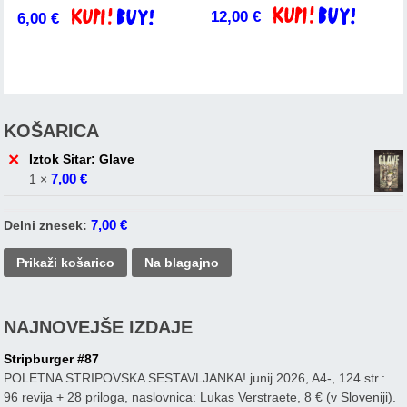
12,00
€
Dodaj v košarico
6,00
€
Dodaj v košarico
KOŠARICA
×
Iztok Sitar: Glave
7,00
€
1 ×
7,00
€
Delni znesek:
Prikaži košarico
Na blagajno
NAJNOVEJŠE IZDAJE
Stripburger #87
POLETNA STRIPOVSKA SESTAVLJANKA! junij 2026, A4-, 124 str.:
96 revija + 28 priloga, naslovnica: Lukas Verstraete, 8 € (v Sloveniji).