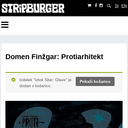
SI
EN
Domen Finžgar: Protiarhitekt
Izdelek “Iztok Sitar: Glave” je
Prikaži košarico
dodan v košarico.