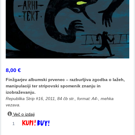
8,00
€
Finžgarjev albumski prvenec – razburljiva zgodba o lažeh,
manipulaciji ter stripovski spomenik znanju in
izobraževanju.
Republika Strip #16, 2011, 84 čb str., format: A4-, mehka
vezava.
Več o izdaji
Domen
Dodaj v košarico
Finžgar:
Protiarhitekt