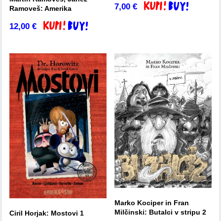
7,00
€
Dodaj v košarico
Ramoveš: Amerika
12,00
€
Dodaj v košarico
Marko Kociper in Fran
Milčinski: Butalci v stripu 2
Ciril Horjak: Mostovi 1