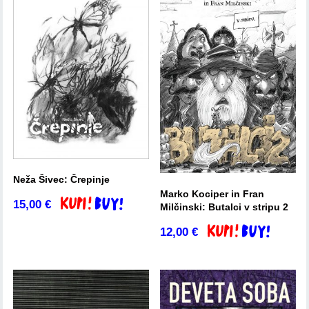
Neža Šivec: Črepinje
Marko Kociper in Fran
15,00
€
Dodaj v košarico
Milčinski: Butalci v stripu 2
12,00
€
Dodaj v košarico