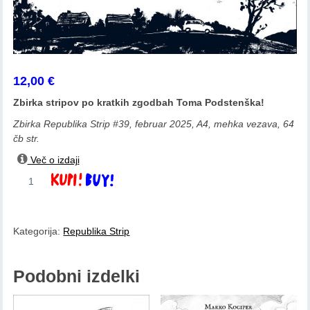
12,00
€
Zbirka stripov po kratkih zgodbah Toma Podstenška!
Zbirka Republika Strip #39, februar 2025, A4, mehka vezava, 64
čb str.
Več o izdaji
Jakob
Dodaj v košarico
Klemenčič:
Superjunaki
in
Kategorija:
Republika Strip
drugi
količina
Podobni izdelki