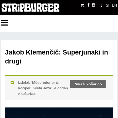
SI
EN
Jakob Klemenčič: Superjunaki in
drugi
Izdelek “Möderndorfer &
Prikaži košarico
Kociper: Sveta Jeza” je dodan
v košarico.