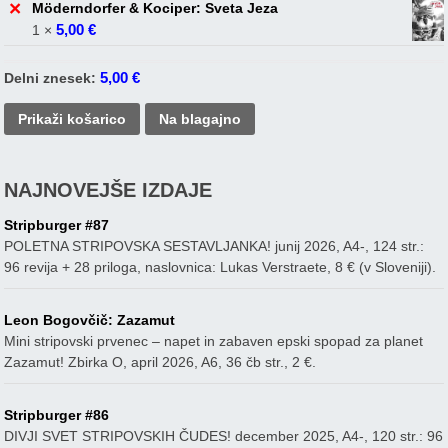
×
Möderndorfer & Kociper: Sveta Jeza
5,00
€
1 ×
5,00
€
Delni znesek:
Prikaži košarico
Na blagajno
NAJNOVEJŠE IZDAJE
Stripburger #87
POLETNA STRIPOVSKA SESTAVLJANKA! junij 2026, A4-, 124 str.:
96 revija + 28 priloga, naslovnica: Lukas Verstraete, 8 € (v Sloveniji).
Leon Bogovčič: Zazamut
Mini stripovski prvenec – napet in zabaven epski spopad za planet
Zazamut! Zbirka O, april 2026, A6, 36 čb str., 2 €.
Stripburger #86
DIVJI SVET STRIPOVSKIH ČUDES! december 2025, A4-, 120 str.: 96