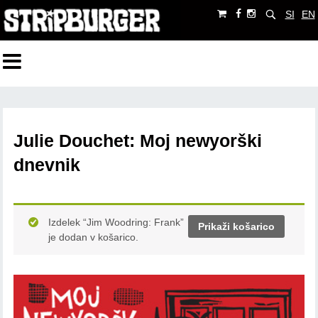
SI
EN
Julie Douchet: Moj newyorški
dnevnik
Izdelek “Jim Woodring: Frank”
Prikaži košarico
je dodan v košarico.