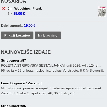
KOŠARICA
×
Jim Woodring: Frank
19,00
€
1 ×
19,00
€
Delni znesek:
Prikaži košarico
Na blagajno
NAJNOVEJŠE IZDAJE
Stripburger #87
POLETNA STRIPOVSKA SESTAVLJANKA! junij 2026, A4-, 124 str.:
96 revija + 28 priloga, naslovnica: Lukas Verstraete, 8 € (v Sloveniji).
Leon Bogovčič: Zazamut
Mini stripovski prvenec – napet in zabaven epski spopad za planet
Zazamut! Zbirka O, april 2026, A6, 36 čb str., 2 €.
Stripburger #86