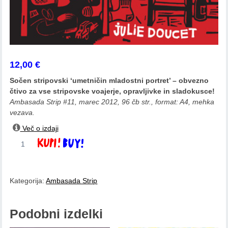
12,00
€
Sočen stripovski ‘umetničin mladostni portret’ – obvezno
čtivo za vse stripovske voajerje, opravljivke in sladokusce!
Ambasada Strip #11, marec 2012, 96 čb str., format: A4, mehka
vezava.
Več o izdaji
Julie
Dodaj v košarico
Douchet:
Moj
newyorški
Kategorija:
Ambasada Strip
dnevnik
količina
Podobni izdelki