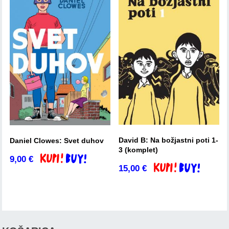
David B: Na božjastni poti 1-
Daniel Clowes: Svet duhov
3 (komplet)
9,00
€
Dodaj v košarico
15,00
€
Dodaj v košarico