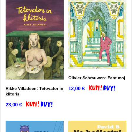
Olivier Schrauwen: Fant moj
12,00
€
Rikke Villadsen: Tetovator in
Dodaj v košarico
klitoris
23,00
€
Dodaj v košarico