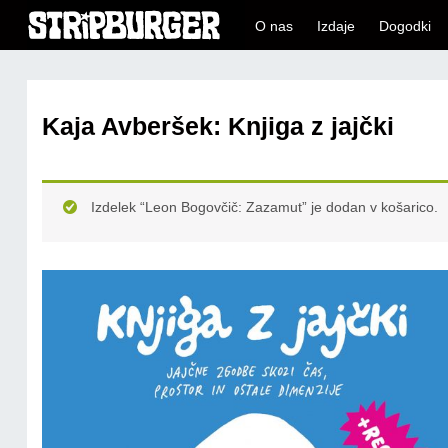
O nas
Izdaje
Dogodki
Kaja Avberšek: Knjiga z jajčki
Izdelek “Leon Bogovčič: Zazamut” je dodan v košarico.