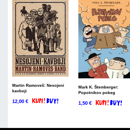
Martin Ramoveš: Nesojeni
Mark K. Štemberger:
kavboji
Popotnikov pobeg
12,00
€
Dodaj v košarico
1,50
€
Dodaj v košaric