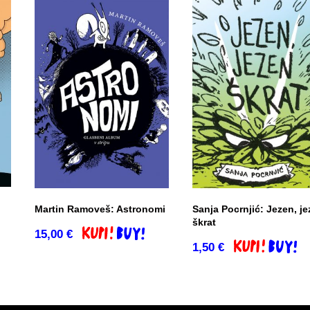
Martin Ramoveš: Astronomi
Sanja Pocrnjić: Jezen, j
škrat
15,00
€
Dodaj v košarico
1,50
€
o
Dodaj v košari