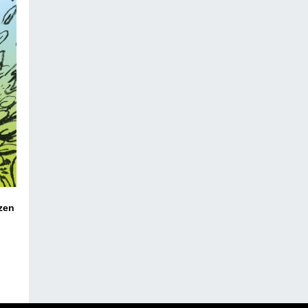
ezen
co