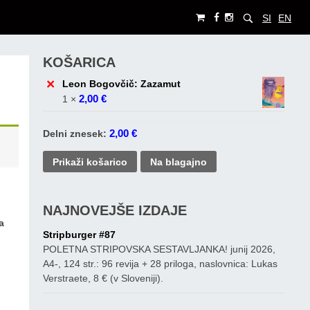
SI
EN
KOŠARICA
×
Leon Bogovčič: Zazamut
2,00
€
1 ×
2,00
€
Delni znesek:
Prikaži košarico
Na blagajno
NAJNOVEJŠE IZDAJE
a
Stripburger #87
POLETNA STRIPOVSKA SESTAVLJANKA! junij 2026,
A4-, 124 str.: 96 revija + 28 priloga, naslovnica: Lukas
Verstraete, 8 € (v Sloveniji).