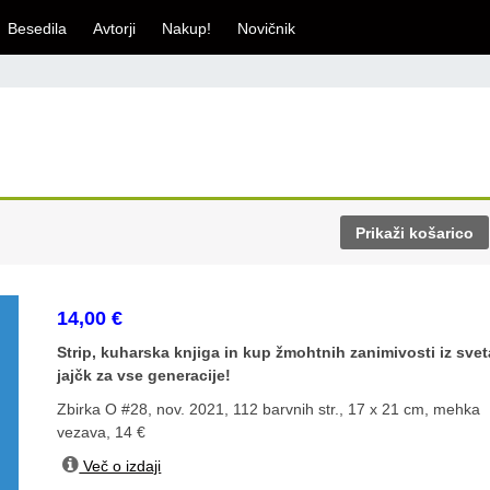
Besedila
Avtorji
Nakup!
Novičnik
Prikaži košarico
14,00
€
Strip, kuharska knjiga in kup žmohtnih zanimivosti iz svet
jajčk za vse generacije!
Zbirka O #28, nov. 2021, 112 barvnih str., 17 x 21 cm, mehka
vezava, 14 €
Več o izdaji