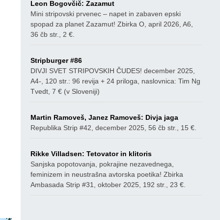
Leon Bogovčič: Zazamut
Mini stripovski prvenec – napet in zabaven epski
spopad za planet Zazamut! Zbirka O, april 2026, A6,
36 čb str., 2 €.
Stripburger #86
DIVJI SVET STRIPOVSKIH ČUDES! december 2025,
A4-, 120 str.: 96 revija + 24 priloga, naslovnica: Tim Ng
Tvedt, 7 € (v Sloveniji)
Martin Ramoveš, Janez Ramoveš: Divja jaga
Republika Strip #42, december 2025, 56 čb str., 15 €.
Rikke Villadsen: Tetovator in klitoris
Sanjska popotovanja, pokrajine nezavednega,
feminizem in neustrašna avtorska poetika! Zbirka
Ambasada Strip #31, oktober 2025, 192 str., 23 €.