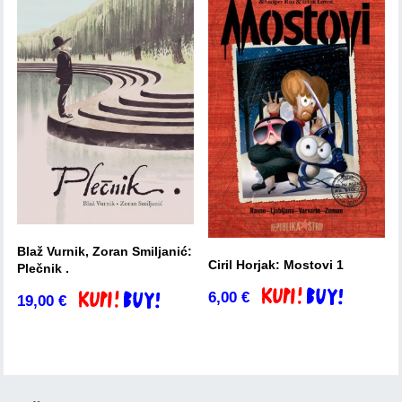
Blaž Vurnik, Zoran Smiljanić:
Ciril Horjak: Mostovi 1
Plečnik .
6,00
€
Dodaj v košarico
19,00
€
Dodaj v košarico