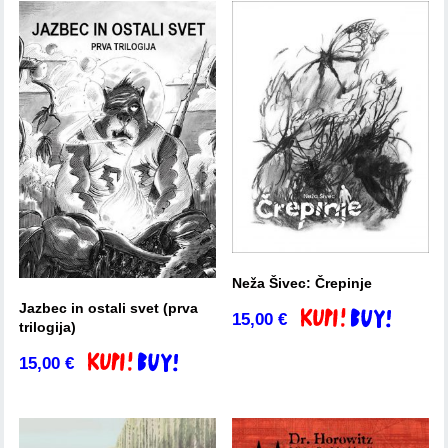
Neža Šivec: Črepinje
Jazbec in ostali svet (prva
15,00
€
Dodaj v košarico
trilogija)
15,00
€
Dodaj v košarico