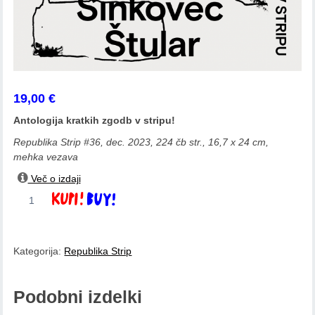
19,00
€
Antologija kratkih zgodb v stripu!
Republika Strip #36, dec. 2023, 224 čb str., 16,7 x 24 cm,
mehka vezava
Več o izdaji
Strip
Dodaj v košarico
preobrazbe.
Kratke
zgodbe
Kategorija:
Republika Strip
v
stripu
količina
Podobni izdelki