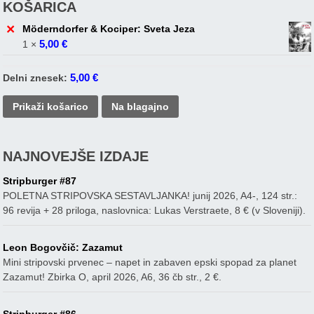
KOŠARICA
×
Möderndorfer & Kociper: Sveta Jeza
5,00
€
1 ×
5,00
€
Delni znesek:
Prikaži košarico
Na blagajno
NAJNOVEJŠE IZDAJE
Stripburger #87
POLETNA STRIPOVSKA SESTAVLJANKA! junij 2026, A4-, 124 str.:
96 revija + 28 priloga, naslovnica: Lukas Verstraete, 8 € (v Sloveniji).
Leon Bogovčič: Zazamut
Mini stripovski prvenec – napet in zabaven epski spopad za planet
Zazamut! Zbirka O, april 2026, A6, 36 čb str., 2 €.
Stripburger #86