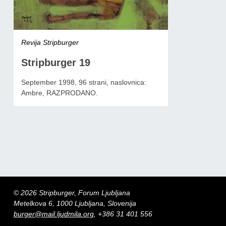
Revija Stripburger
Stripburger 19
September 1998, 96 strani, naslovnica:
Ambre, RAZPRODANO.
© 2026 Stripburger, Forum Ljubljana
Metelkova 6, 1000 Ljubljana, Slovenija
burger@mail.ljudmila.org
, +386 31 401 556