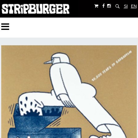
SI
EN