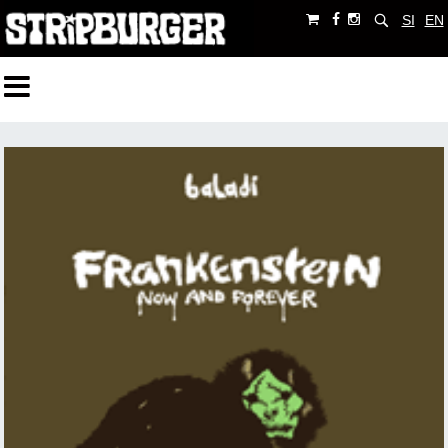
SI
EN