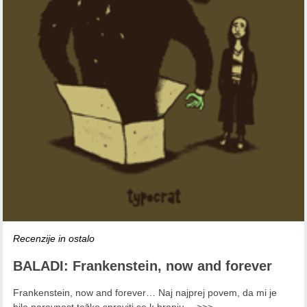
Recenzije in ostalo
BALADI: Frankenstein, now and forever
Frankenstein, now and forever… Naj najprej povem, da mi je
bilo naravnost težko spraviti se k branju…
>>>