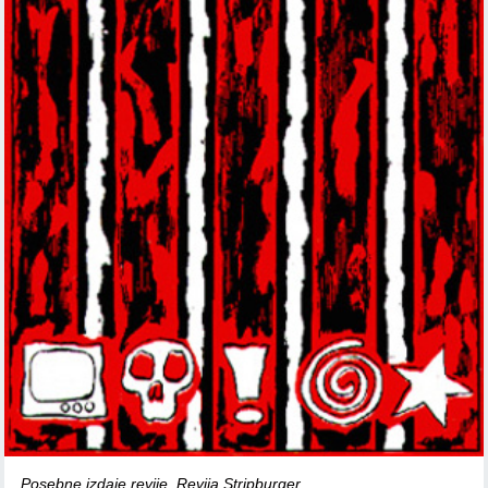
Posebne izdaje revije
,
Revija Stripburger