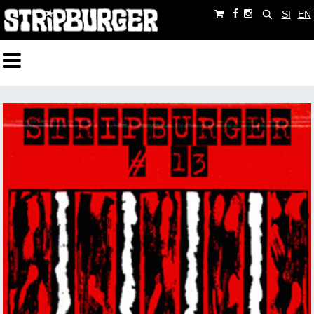
SI
EN