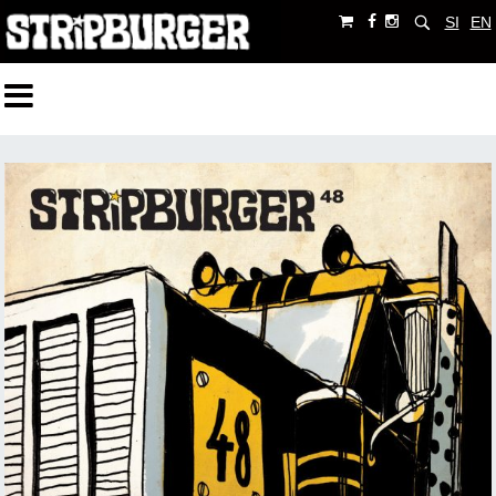
SI
EN