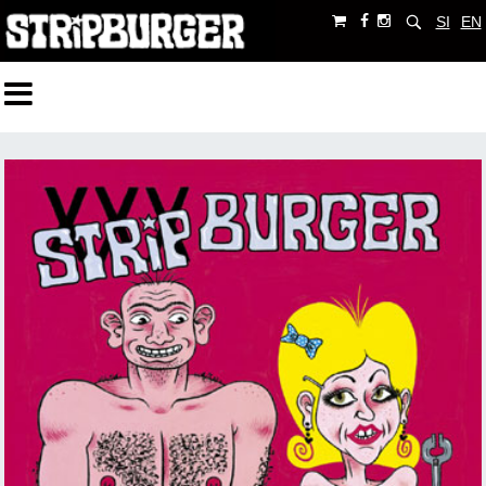
SI
EN