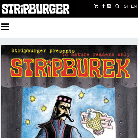
SI
EN