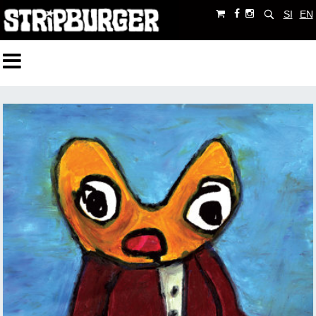
SI
EN