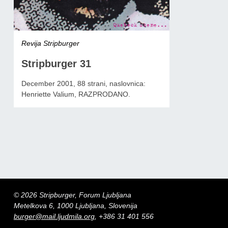
Revija Stripburger
Stripburger 31
December 2001, 88 strani, naslovnica:
Henriette Valium, RAZPRODANO.
© 2026 Stripburger, Forum Ljubljana
Metelkova 6, 1000 Ljubljana, Slovenija
burger@mail.ljudmila.org
, +386 31 401 556