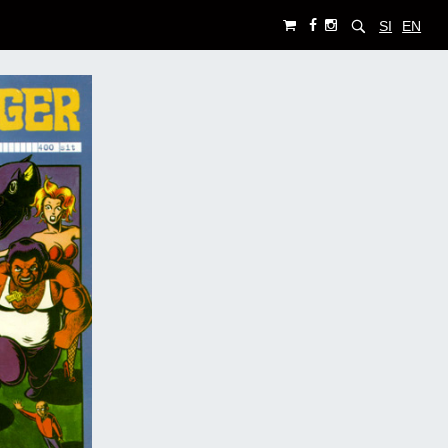
SI
EN