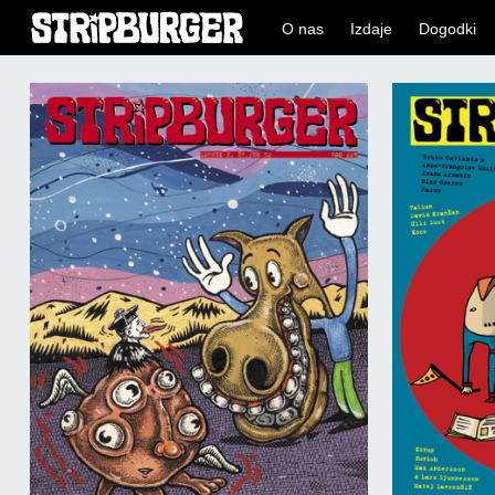
O nas
Izdaje
Dogodki