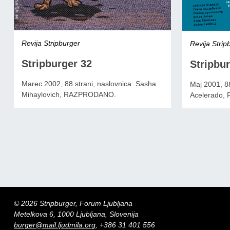
Revija Stripburger
Revija Strip
Stripburger 32
Stripbur
Marec 2002, 88 strani, naslovnica: Sasha
Maj 2001, 88
Mihaylovich, RAZPRODANO.
Acelerado
© 2026 Stripburger, Forum Ljubljana
Metelkova 6, 1000 Ljubljana, Slovenija
burger@mail.ljudmila.org
, +386 31 401 556