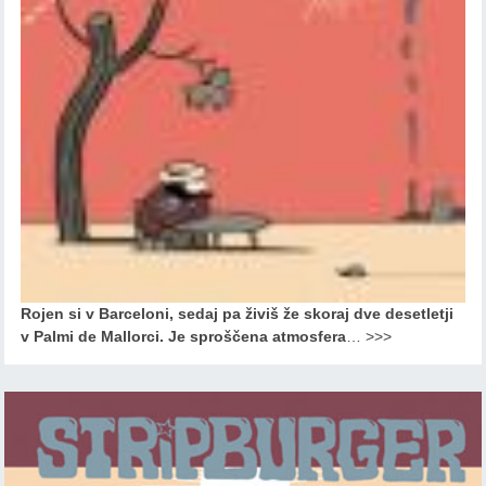
Rojen si v Barceloni, sedaj pa živiš že skoraj dve desetletji
v Palmi de Mallorci. Je sproščena atmosfera
…
>>>