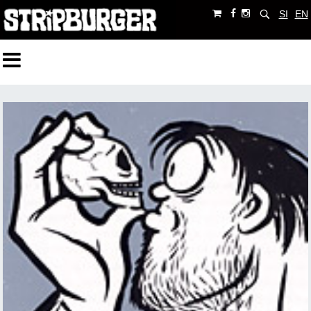
SI
EN