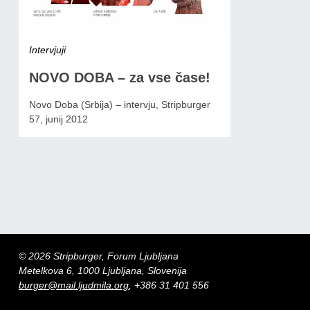
Intervjuji
NOVO DOBA – za vse čase!
Novo Doba (Srbija) – intervju, Stripburger
57, junij 2012
© 2026 Stripburger, Forum Ljubljana
Metelkova 6, 1000 Ljubljana, Slovenija
burger@mail.ljudmila.org
, +386 31 401 556