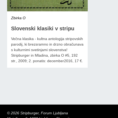
Zbirka O
Slovenski klasiki v stripu
Večna klasika - kultna antologija stripovskih
parodij, ki brezsramno in drzno obračunava
s kulturnimi svetinjami slovenstva!
Stripburger in Mladina, zbirka O #5, 192
str., 2009; 2. ponatis: december2016, 17 €.
© 2026 Stripburger, Forum Ljubljana