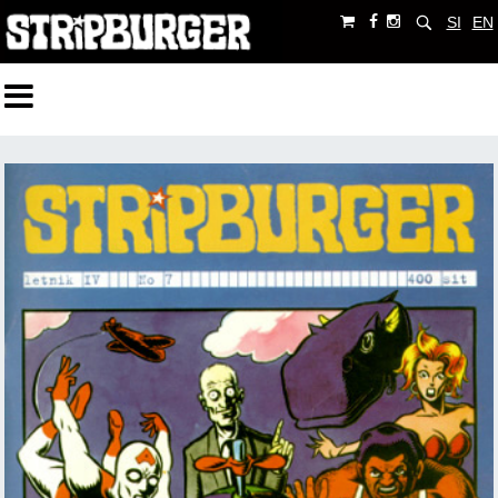
SI
EN