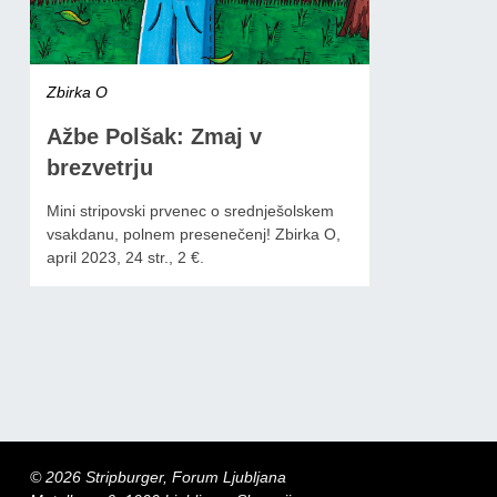
Zbirka O
Ažbe Polšak: Zmaj v
brezvetrju
Mini stripovski prvenec o srednješolskem
vsakdanu, polnem presenečenj! Zbirka O,
april 2023, 24 str., 2 €.
© 2026 Stripburger, Forum Ljubljana