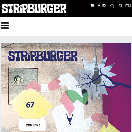
SI
EN