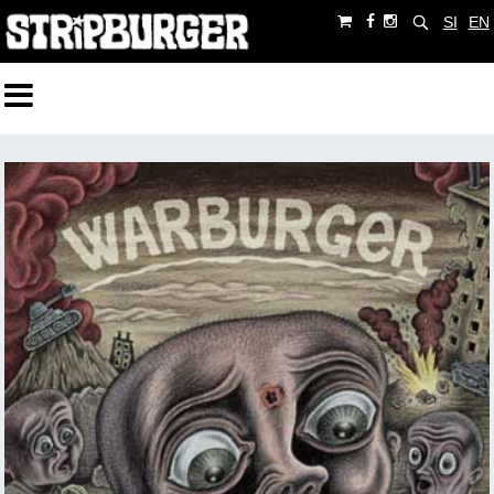
SI
EN