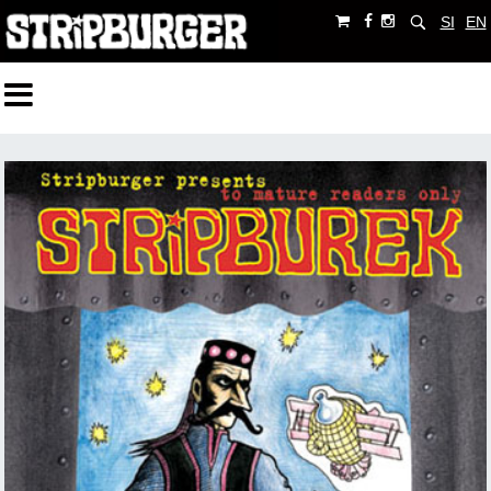
SI
EN