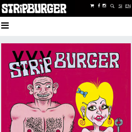
SI
EN