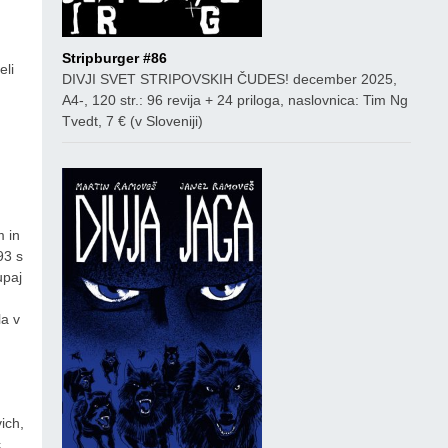
Stripburger #86
eli
DIVJI SVET STRIPOVSKIH ČUDES! december 2025,
A4-, 120 str.: 96 revija + 24 priloga, naslovnica: Tim Ng
Tvedt, 7 € (v Sloveniji)
m in
93 s
upaj
la v
ich,
c