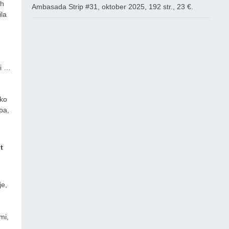
ih
Ambasada Strip #31, oktober 2025, 192 str., 23 €.
ila
mi …
rko
pa,
t
je,
mi,