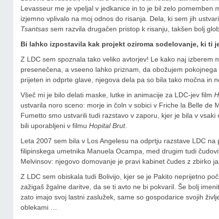
Levasseur me je vpeljal v jedkanice in to je bil zelo pomemben mej
izjemno vplivalo na moj odnos do risanja. Dela, ki sem jih ustvar
Tsantsas
sem razvila drugačen pristop k risanju, takšen bolj glob
Bi lahko izpostavila kak projekt oziroma sodelovanje, ki ti j
Z LDC sem spoznala tako veliko avtorjev! Le kako naj izberem
presenečena, a vseeno lahko priznam, da obožujem pokojnega R
prijeten in odprte glave, njegova dela pa so bila tako močna in n
Všeč mi je bilo delati maske, lutke in animacije za LDC-jev film
H
ustvarila noro sceno: morje in čoln v sobici v Friche la Belle de 
Fumetto smo ustvarili tudi razstavo v zaporu, kjer je bila v vsaki 
bili uporabljeni v filmu
Hopital Brut
.
Leta 2007 sem bila v Los Angelesu na odprtju razstave LDC na po
filipinskega umetnika Manuela Ocampa, med drugim tudi čudovit
Melvinsov: njegovo domovanje je pravi kabinet čudes z zbirko ja
Z LDC sem obiskala tudi Bolivijo, kjer se je Pakito neprijetno po
zažigaš žgalne daritve, da se ti avto ne bi pokvaril. Še bolj imen
zato imajo svoj lastni zaslužek, same so gospodarice svojih življ
oblekami …