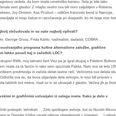
zagotovo vedela, da bom imela umetniško kariero. Šola je bila tako
evala sem glasbo! Z mlajšo sestro sva bili noro zaljubljeni v Roberta
hees, Joy Division, Kas Product – odličen francoski bend iz Nancyja,
vljajte si mojo žalost in razočaranje pri dvajsetih, ko mi lasje niso hot
 najbolj občudovala in so nate najbolj vplivali?
x, George Grosz, Frida Kahlo, nadrealisti, dadaisti, COBRA …
oustvarjalko programa kultne alternativne založbe, grafične
Nam lahko poveš kaj o začetkih LDC?
v skupini RWA, moj takratni fant Vinz pa je igral skupaj s Pakitom Bolino
sem risala za ta fanzin in tako sem spoznala Pakita. Nato sva se leta 19
pariškem predmestju in začela delati lastne reči. Večinoma sva delala sk
dločila sva se, da bova objavljala dela avtorjev, ki niso bili prisotni v
ila takšnih kot midva, risali so in se ukvarjali z glasbo. Večina jih je žive
vskimi in grafičnimi ustvarjalci iz celega sveta. Kako je delo v
ličnih pristopih, tehnikah … Zelo spoštujem avtorje, kot so Nuvish Mircov
n in Daisuke Ichiba zaradi njihove obsedenosti z risanjem … Ludovi