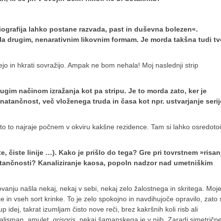
iografija lahko postane razvada, past in duševna bolezen«.
ila drugim, nenarativnim likovnim formam. Je morda takšna tudi tv
jejo in hkrati sovražijo. Ampak ne bom nehala! Moj naslednji strip
gim načinom izražanja kot pa stripu. Je to morda zato, ker je
 natančnost, več vloženega truda in časa kot npr. ustvarjanje serij
 zato to najraje počnem v okviru kakšne rezidence. Tam si lahko osredot
te, čiste linije …). Kako je prišlo do tega? Gre pri tovrstnem »risan
atančnosti? Kanaliziranje kaosa, popoln nadzor nad umetniškim
vanju našla nekaj, nekaj v sebi, nekaj zelo žalostnega in skritega. Moj
e in vseh sort krinke. To je zelo spokojno in navdihujoče opravilo, zato
 idej, takrat izumljam čisto nove reči, brez kakršnih koli risb ali
talisman, amulet,
grisgris
, nekaj šamanskega je v njih. Zaradi simetričn