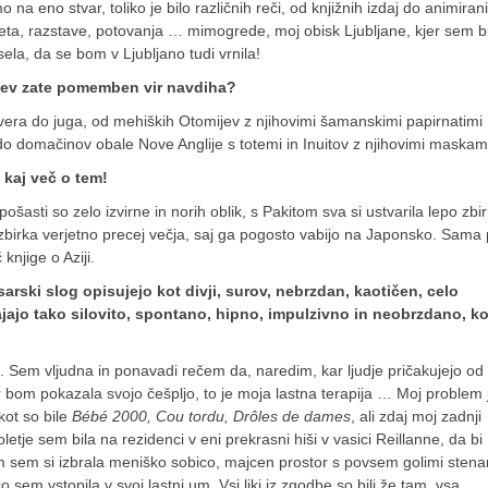
a eno stvar, toliko je bilo različnih reči, od knjižnih izdaj do animiran
veta, razstave, potovanja … mimogrede, moj obisk Ljubljane, kjer sem b
ela, da se bom v Ljubljano tudi vrnila!
lcev zate pomemben vir navdiha?
vera do juga, od mehiških Otomijev z njihovimi šamanskimi papirnatimi
o domačinov obale Nove Anglije s totemi in Inuitov z njihovimi maska
 kaj več o tem!
asti so zelo izvirne in norih oblik, s Pakitom sva si ustvarila lepo zbi
e zbirka verjetno precej večja, saj ga pogosto vabijo na Japonsko. Sama 
knjige o Aziji.
risarski slog opisujejo kot divji, surov, nebrzdan, kaotičen, celo
tajajo tako silovito, spontano, hipno, impulzivno in neobrzdano, ko
Sem vljudna in ponavadi rečem da, naredim, kar ljudje pričakujejo od
 bom pokazala svojo češpljo, to je moja lastna terapija … Moj problem 
kot so bile
Bébé 2000, Cou tordu, Drôles de dames
, ali zdaj moj zadnji
tje sem bila na rezidenci v eni prekrasni hiši v vasici Reillanne, da bi
m sem si izbrala meniško sobico, majcen prostor s povsem golimi stena
 sem vstopila v svoj lastni um. Vsi liki iz zgodbe so bili že tam, vsa