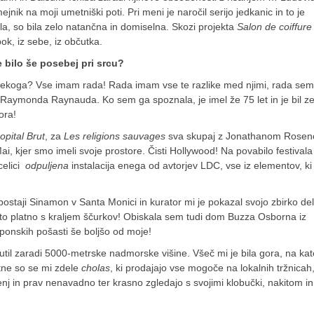
nik na moji umetniški poti. Pri meni je naročil serijo jedkanic in to je
ila, so bila zelo natančna in domiselna. Skozi projekta
Salon de coiffure
ok, iz sebe, iz občutka.
e bilo še posebej pri srcu?
 nekoga? Vse imam rada! Rada imam vse te razlike med njimi, rada sem
aymonda Raynauda. Ko sem ga spoznala, je imel že 75 let in je bil ze
ora!
opital Brut
, za
Les religions sauvages
sva skupaj z Jonathanom Rose
Mai, kjer smo imeli svoje prostore. Čisti Hollywood! Na povabilo festivala
celici
odpuljena
instalacija enega od avtorjev LDC, vse iz elementov, ki
staji Sinamon v Santa Monici in kurator mi je pokazal svojo zbirko del
o platno s kraljem ščurkov! Obiskala sem tudi dom Buzza Osborna iz
ponskih pošasti še boljšo od moje!
čutil zaradi 5000-metrske nadmorske višine. Všeč mi je bila gora, na kat
itne so se mi zdele
cholas
, ki prodajajo vse mogoče na lokalnih tržnicah
enj in prav nenavadno ter krasno zgledajo s svojimi klobučki, nakitom in