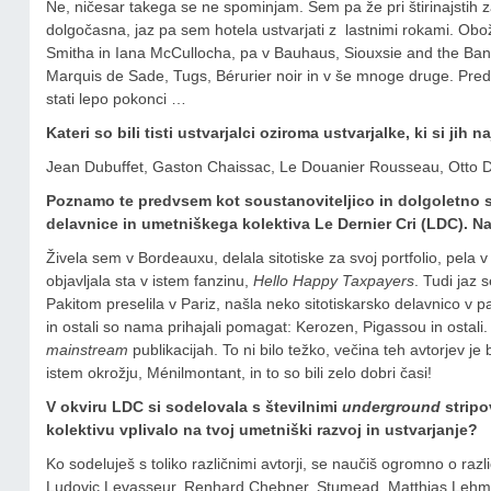
Ne, ničesar takega se ne spominjam. Sem pa že pri štirinajstih 
dolgočasna, jaz pa sem hotela ustvarjati z lastnimi rokami. Obož
Smitha in Iana McCullocha, pa v Bauhaus, Siouxsie and the Bans
Marquis de Sade, Tugs, Bérurier noir in v še mnoge druge. Predsta
stati lepo pokonci …
Kateri so bili tisti ustvarjalci oziroma ustvarjalke, ki si jih
Jean Dubuffet, Gaston Chaissac, Le Douanier Rousseau, Otto Di
Poznamo te predvsem kot soustanoviteljico in dolgoletno s
delavnice in umetniškega kolektiva Le Dernier Cri (LDC). 
Živela sem v Bordeauxu, delala sitotiske za svoj portfolio, pela 
objavljala sta v istem fanzinu,
Hello Happy Taxpayers
. Tudi jaz 
Pakitom preselila v Pariz, našla neko sitotiskarsko delavnico v 
in ostali so nama prihajali pomagat: Kerozen, Pigassou in ostali. O
mainstream
publikacijah. To ni bilo težko, večina teh avtorjev je b
istem okrožju, Ménilmontant, in to so bili zelo dobri časi!
V okviru LDC si sodelovala s številnimi
underground
stripo
kolektivu vplivalo na tvoj umetniški razvoj in ustvarjanje?
Ko sodeluješ s toliko različnimi avtorji, se naučiš ogromno o raz
Ludovic Levasseur, Renhard Chebner, Stumead, Matthias Lehman