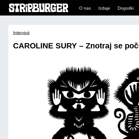
O nas
Izdaje
Dogodki
Intervjuji
CAROLINE SURY – Znotraj se poču