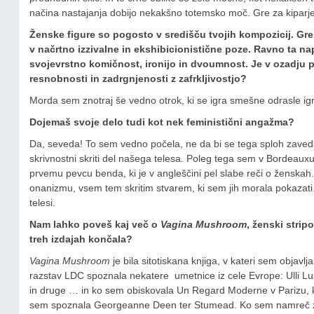
načina nastajanja dobijo nekakšno totemsko moč. Gre za kiparje
Ženske figure so pogosto v središču tvojih kompozicij. Gre 
v načrtno izzivalne in ekshibicionistične poze. Ravno ta na
svojevrstno komičnost, ironijo in dvoumnost. Je v ozadju p
resnobnosti in zadrgnjenosti z zafrkljivostjo?
Morda sem znotraj še vedno otrok, ki se igra smešne odrasle igr
Dojemaš svoje delo tudi kot nek feministični angažma?
Da, seveda! To sem vedno počela, ne da bi se tega sploh zaveda
skrivnostni skriti del našega telesa. Poleg tega sem v Bordeauxu
prvemu pevcu benda, ki je v angleščini pel slabe reči o ženskah
onanizmu, vsem tem skritim stvarem, ki sem jih morala pokazati. A
telesi.
Nam lahko poveš kaj več o
Vagina Mushroom
, ženski stripo
treh izdajah končala?
Vagina Mushroom
je bila sitotiskana knjiga, v kateri sem objavlja
razstav LDC spoznala nekatere umetnice iz cele Evrope: Ulli Lu
in druge … in ko sem obiskovala Un Regard Moderne v Parizu, kn
sem spoznala Georgeanne Deen ter Stumead. Ko sem namreč zače