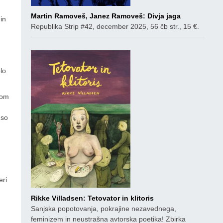
Martin Ramoveš, Janez Ramoveš: Divja jaga
in
Republika Strip #42, december 2025, 56 čb str., 15 €.
lo
nom
 so
eri
,
Rikke Villadsen: Tetovator in klitoris
Sanjska popotovanja, pokrajine nezavednega,
feminizem in neustrašna avtorska poetika! Zbirka