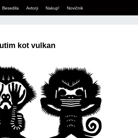
Besedila
Avtorji
Nakup!
Novičnik
tim kot vulkan