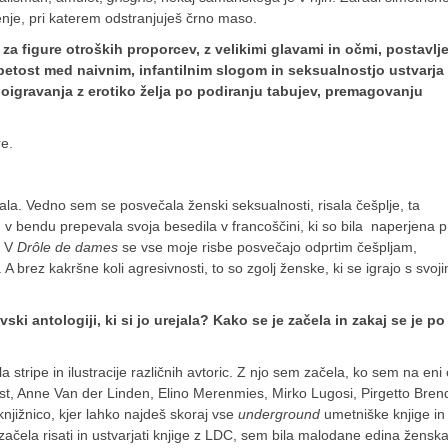
nje, pri katerem odstranjuješ črno maso.
za figure otroških proporcev, z velikimi glavami in očmi, postavlj
petost med naivnim, infantilnim slogom in seksualnostjo ustvarja 
oigravanja z erotiko želja po podiranju tabujev, premagovanju
e.
la. Vedno sem se posvečala ženski seksualnosti, risala češplje, ta
 v bendu prepevala svoja besedila v francoščini, ki so bila naperjena p
. V
Drôle de dames
se vse moje risbe posvečajo odprtim češpljam,
 brez kakršne koli agresivnosti, to so zgolj ženske, ki se igrajo s svoji
vski antologiji, ki si jo urejala? Kako se je začela in zakaj se je po
la stripe in ilustracije različnih avtoric. Z njo sem začela, ko sem na eni
st, Anne Van der Linden, Elino Merenmies, Mirko Lugosi, Pirgetto Bren
jižnico, kjer lahko najdeš skoraj vse
underground
umetniške knjige in 
la risati in ustvarjati knjige z LDC, sem bila malodane edina ženska