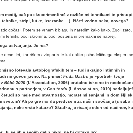
m medij, pač pa eksperimentiraš z različnimi tehnikami in pristopi
ne tehnike, stripi, lutke, izrezanke …). Iščeš vedno nekaj novega?
dolgočasi. Potem se vrnem k blagu in naredim kako lutko. Zgolj zato,
i tehniki, bodi skromna, bodi poštena in premakni se naprej.
jega ustvarjanja. Je res?
že deset let, kar rišem avtoportrete kot obliko psihedeličnega eksperime
uma.
omisno lotevala avtobiografskih tem – tudi skrajno intimnih in
vadi ne govori javno. Na primer:
Frida Gastro
je »portret« tvoje
, v
Bébé 2000
(L’Association, 2006) brutalno iskreno in neolepšan
 odnosu s partnerjem, v
Cou tordu
(L’Association, 2010) nadaljuje
 četudi so meje med stvarnostjo, morastimi sanjami in domišljijsk
rnim svetom? Ali pa gre morda predvsem za način soočanja (s sabo 
janja, neke vrste katarzo? Skratka, je risanje eden od načinov, k
, ki se jih v svojih delih nikoli ne bi dotaknila?