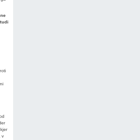
ene
tudi
roti
mi
 od
der
kjer
 v