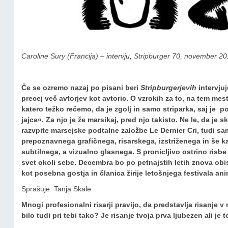
Caroline Sury (Francija) – intervju, Stripburger 70, november 2
Če se ozremo nazaj po pisani beri
Stripburgerjevih
intervjuj
precej več avtorjev kot avtoric. O vzrokih za to, na tem mes
katero težko rečemo, da je zgolj in samo striparka, saj je p
jajca«. Za njo je že marsikaj, pred njo takisto. Ne le, da je
razvpite marsejske podtalne založbe Le Dernier Cri, tudi sa
prepoznavnega grafičnega, risarskega, izstriženega in še k
subtilnega, a vizualno glasnega. S pronicljivo ostrino risbe
svet okoli sebe. Decembra bo po petnajstih letih znova obisk
kot posebna gostja in članica žirije letošnjega festivala a
Sprašuje: Tanja Skale
Mnogi profesionalni risarji pravijo, da predstavlja risanje v
bilo tudi pri tebi tako? Je risanje tvoja prva ljubezen ali je 