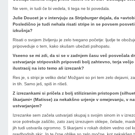
Ne vem, in tudi če bi vedela, ti tega ne bi povedala.
Julie Doucet je v intervjuju za
Stripburger
dejala, da »avtob
Posledično je tudi nehala risati stripe in se povsem posvet
izkušnja?
Risati o svojem življenju je zelo tvegano početje: ljudje te obožu
pripoveduje o tem, kako skušam ubežati psihopatu.
Vseeno se mi zdi, da si se v zadnjem času več posvečala dru
ustvarjanje stripovskih pripovedi bolj zahtevno, terja večjo
ilustracij na isto temo ali izrezank?
Res je, s stripi je veliko dela! Možgani so pri tem zelo dejavni,
in tih. Samo ješ, spiš in rišeš.
Z izrezankami si pričela z bolj stiliziranim pristopom (silhue
škarjami« (Matisse) za nekakšno urjenje v omejevanju, v n
ustvarjanjem?
Izrezanke sem začela ustvarjati skupaj s svojim sinom in v izrezo
srce potrebuje zaščito, zato zanj izrezujem oklepe, čelade, mask
jih tudi ustvarila ogromno. S škarjami v rokah dobim vedno cel kup
predhodnih skic. In te črne oblike so zelo močne, kot nekakšen 