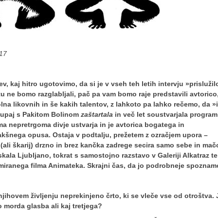
017
ev, kaj hitro ugotovimo, da si je v vseh teh letih intervju »prislužil
tu ne bomo razglabljali, pač pa vam bomo raje predstavili avtorico
olna likovnih in še kakih talentov, z lahkoto pa lahko rečemo, da »
 skupaj s Pakitom Bolinom
zaštartala
in več let soustvarjala program
ma nepretrgoma divje ustvarja in je avtorica bogatega in
akšnega opusa. Ostaja v podtalju, prežetem z ozračjem upora –
 (ali škarij) drzno in brez kančka zadrege secira samo sebe in mač
ala Ljubljano, tokrat s samostojno razstavo v Galeriji Alkatraz te
nimiranega filma Animateka. Skrajni čas, da jo podrobneje spoznam
 njihovem življenju neprekinjeno črto, ki se vleče vse od otroštva. 
to morda glasba ali kaj tretjega?