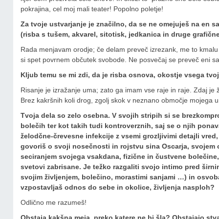
pokrajina, cel moj mali teater! Popolno poletje!
Za tvoje ustvarjanje je značilno, da se ne omejuješ na en sa
(risba s tušem, akvarel, sitotisk, jedkanica in druge grafič
Rada menjavam orodje; če delam preveč izrezank, me to kmalu z
si spet povrnem občutek svobode. Ne posvečaj se preveč eni sam
Kljub temu se mi zdi, da je risba osnova, okostje vsega tvo
Risanje je izražanje uma; zato ga imam vse raje in raje. Zdaj je 
Brez kakršnih koli drog, zgolj skok v neznano območje mojega 
Tvoja dela so zelo osebna. V svojih stripih si se brezkompr
bolečih ter kot takih tudi kontroverznih, saj se o njih pona
želodčne-črevesne infekcije z vsemi grozljivimi detajli vred
govoriš o svoji nosečnosti in rojstvu sina Oscarja, svojem
seciranjem svojega vsakdana, fizične in čustvene bolečine,
svetovi zabrisane. Je težko razgaliti svojo intimo pred ši
svojim življenjem, bolečino, morastimi sanjami …) in osvoba
vzpostavljaš odnos do sebe in okolice, življenja nasploh?
Odlično me razumeš!
Obstaja kakšna meja, preko katere ne bi šla? Obstajajo stvari