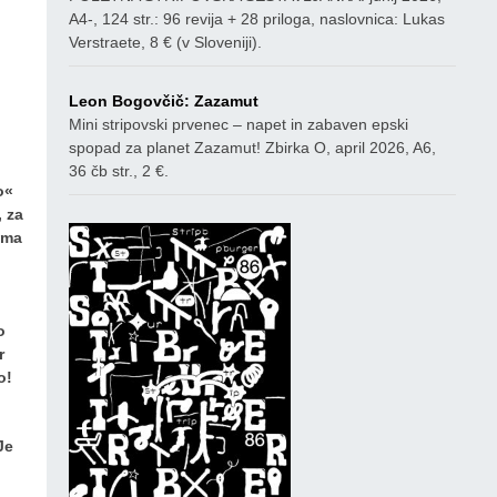
A4-, 124 str.: 96 revija + 28 priloga, naslovnica: Lukas
Verstraete, 8 € (v Sloveniji).
Leon Bogovčič: Zazamut
Mini stripovski prvenec – napet in zabaven epski
spopad za planet Zazamut! Zbirka O, april 2026, A6,
36 čb str., 2 €.
o«
, za
ima
o
r
o!
Je