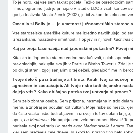
To je noro, kaj vse sem takrat počela! Težko se osredotočim samo n
filmov, ogromno ljudi je prihajalo v studio LDC z vseh koncev s
gostja festivala Mesto žensk (2002), je bil zakon! In zelo sem ves
Omenila si Bolivijo … je umetnost južnoameriških starose
Vse staroselske ameriške kulture me izredno navdihujejo, od se
izrezankami, huazteške umetnosti, Hopijev in njihovih
kachinas
d
Kaj pa tvoja fascinacija nad japonskimi pošastmi? Povej mi
Kitajska in Japonska sta me vedno navduševali, sploh japonske poš
prav slednjih, nakupila sva jih v Parizu v Bimbo Towerju. Zdaj j
po drugi strani, zgolj sanjarim o tej deželi, gledajoč filme in beroč 
Tvoje delo črpa iz tradicije art bruta. Kritiki tvoj samosvoj 
agresiven in zastrašujoč. Ali tvoje risbe tudi dejansko nas
dajejo vtis? Kako običajno poteka tvoj ustvarjalni proces?
Sem zelo zbrana oseba. Sem prijazna, nasmejana in trdo delam. 
mene, a znotraj se počutim kot vulkan. Moje risbe so mesto, kjer
da čisto vsako risbo tudi objavim in iz svojih težav delam knjige, 
opus,
La Menteuse
. Na papirju sem zelo nesramen človek! To pole
narisala svoj novi strip
Un matin avec Mademoiselle Latarte
. Ta
kjer sem preživela cele dneve. In skozi to prazno tiho belo sobico