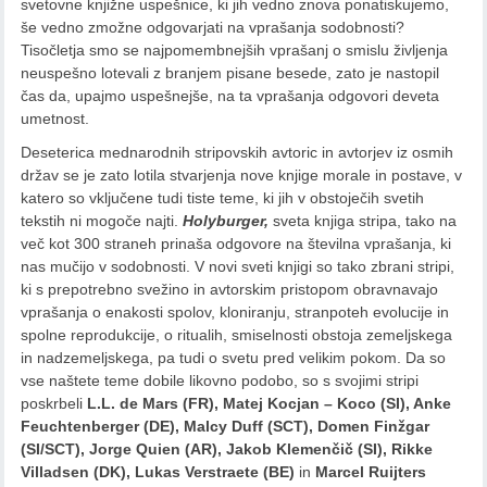
svetovne knjižne uspešnice, ki jih vedno znova ponatiskujemo,
še vedno zmožne odgovarjati na vprašanja sodobnosti?
Tisočletja smo se najpomembnejših vprašanj o smislu življenja
neuspešno lotevali z branjem pisane besede, zato je nastopil
čas da, upajmo uspešnejše, na ta vprašanja odgovori deveta
umetnost.
Deseterica mednarodnih stripovskih avtoric in avtorjev iz osmih
držav se je zato lotila stvarjenja nove knjige morale in postave, v
katero so vključene tudi tiste teme, ki jih v obstoječih svetih
tekstih ni mogoče najti.
Holyburger,
sveta knjiga stripa, tako na
več kot 300 straneh prinaša odgovore na številna vprašanja, ki
nas mučijo v sodobnosti. V novi sveti knjigi so tako zbrani stripi,
ki s prepotrebno svežino in avtorskim pristopom obravnavajo
vprašanja o enakosti spolov, kloniranju, stranpoteh evolucije in
spolne reprodukcije, o ritualih, smiselnosti obstoja zemeljskega
in nadzemeljskega, pa tudi o svetu pred velikim pokom. Da so
vse naštete teme dobile likovno podobo, so s svojimi stripi
poskrbeli
L.L. de Mars (FR), Matej Kocjan – Koco (SI), Anke
Feuchtenberger (DE), Malcy Duff (SCT), Domen Finžgar
(SI/SCT), Jorge Quien (AR), Jakob Klemenčič (SI), Rikke
Villadsen (DK), Lukas Verstraete (BE)
in
Marcel Ruijters