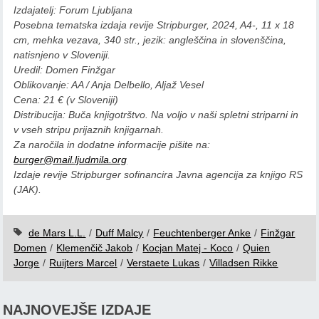
Izdajatelj: Forum Ljubljana
Posebna tematska izdaja revije Stripburger, 2024, A4-, 11 x 18
cm, mehka vezava, 340 str., jezik: angleščina in slovenščina,
natisnjeno v Sloveniji.
Uredil: Domen Finžgar
Oblikovanje: AA / Anja Delbello, Aljaž Vesel
Cena: 21 € (v Sloveniji)
Distribucija: Buča knjigotrštvo. Na voljo v naši spletni striparni in
v vseh stripu prijaznih knjigarnah.
Za naročila in dodatne informacije pišite na:
burger@mail.ljudmila.org
Izdaje revije Stripburger sofinancira Javna agencija za knjigo RS
(JAK).
de Mars L.L.
/
Duff Malcy
/
Feuchtenberger Anke
/
Finžgar
Domen
/
Klemenčič Jakob
/
Kocjan Matej - Koco
/
Quien
Jorge
/
Ruijters Marcel
/
Verstaete Lukas
/
Villadsen Rikke
NAJNOVEJŠE IZDAJE