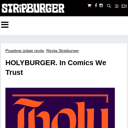
SI
EN
Posebne izdaje revije
,
Revija Stripburger
HOLYBURGER. In Comics We
Trust