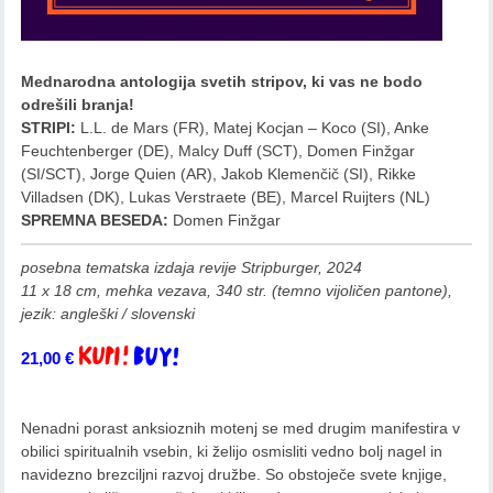
Mednarodna antologija svetih stripov, ki vas ne bodo
odrešili branja!
STRIPI:
L.L. de Mars (FR), Matej Kocjan – Koco (SI), Anke
Feuchtenberger (DE), Malcy Duff (SCT), Domen Finžgar
(SI/SCT), Jorge Quien (AR), Jakob Klemenčič (SI), Rikke
Villadsen (DK), Lukas Verstraete (BE), Marcel Ruijters (NL)
SPREMNA BESEDA:
Domen Finžgar
posebna tematska izdaja revije Stripburger, 2024
11 x 18 cm, mehka vezava, 340 str. (temno vijoličen pantone),
jezik: angleški / slovenski
21,00
€
Dodaj v košarico
Nenadni porast anksioznih motenj se med drugim manifestira v
obilici spiritualnih vsebin, ki želijo osmisliti vedno bolj nagel in
navidezno brezciljni razvoj družbe. So obstoječe svete knjige,