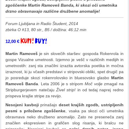
zgoščenke Martin Ramoveš Banda, ki skozi oči umetnika
drzno obravnavajo različne družbene anomalije!
Forum Ljubljana in Radio Študent, 2014
zbirka O #13,
80 str., B5 / dolžina: 46:12 min
12,00
€
Dodaj v košarico
Martin Ramoveš
je sin slovečih staršev: gospoda Rokenrola in
gospe Vizualne umetnosti. Izjemno je vešč v različnih medijih in
umetnostih: zanj sta značilni izrazita avtorska poetika in močna
izraznost, ki ju včasih predstavi v stripovski obliki, spet drugič pa
jo posreduje skozi rokenrolovsko in bluesovsko glasbo
Martin
Ramoveš Banda
. Leta 2006 je s stripom
Moč volje
zmagal na
Stripburgerjevem natečaju
Živel strip!
in od tedaj naprej redno
prispeva krajše stripe za revijo.
Nesojeni kavboji
prinašajo
deset krajših zgodb, ustripljenih
pesmi s priložene zgoščenke
, vsaka pa skozi oči umetnika
obravnava neko družbeno anomalijo. Zato ne preseneča zanj
značilen ekspresiven in grafičen slog risanja, ki bralcu ne
prizanaša: Nesojeni kavboji so
polni drznih potez, jasno