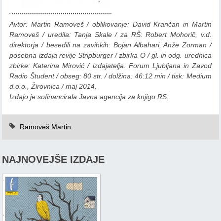
Avtor: Martin Ramoveš / o
blikovanje: David Krančan in Martin
Ramoveš / uredila: Tanja Skale / za RŠ: Robert Mohorič, v.d.
direktorja / besedili na zavihkih: Bojan Albahari, Anže Zorman /
posebna izdaja revije Stripburger / zbirka O / gl. in odg. urednica
zbirke: Katerina Mirović / izdajatelja: Forum Ljubljana in Zavod
Radio Študent / obseg: 80 str. / dolžina: 46:12 min / tisk: Medium
d.o.o., Žirovnica / maj 2014.
Izdajo je sofinancirala Javna agencija za knjigo RS.
Ramoveš Martin
NAJNOVEJŠE IZDAJE