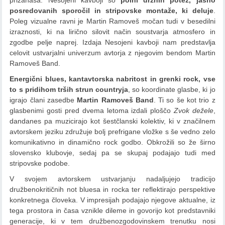
posredovanih sporočil in stripovske montaže, ki deluje
.
Poleg vizualne ravni je Martin Ramoveš močan tudi v besedilni
izraznosti, ki na lirično silovit način soustvarja atmosfero in
zgodbe pelje naprej. Izdaja Nesojeni kavboji nam predstavlja
celovit ustvarjalni univerzum avtorja z njegovim bendom Martin
Ramoveš Band.
Energični blues, kantavtorska nabritost in grenki rock, vse
to s pridihom trših strun countryja
, so koordinate glasbe, ki jo
igrajo člani zasedbe
Martin Ramoveš Band
. Ti so še kot trio z
glasbenimi gosti pred dvema letoma izdali ploščo
Zvok dežele
,
dandanes pa muzicirajo kot šestčlanski kolektiv, ki v značilnem
avtorskem jeziku združuje bolj prefrigane vložke s še vedno zelo
komunikativno in dinamično rock godbo. Obkrožili so že širno
slovensko klubovje, sedaj pa se skupaj podajajo tudi med
stripovske podobe.
V svojem avtorskem ustvarjanju nadaljujejo tradicijo
družbenokritičnih not bluesa in rocka ter reflektirajo perspektive
konkretnega človeka. V impresijah podajajo njegove aktualne, iz
tega prostora in časa vznikle dileme in govorijo kot predstavniki
generacije, ki v tem družbenozgodovinskem trenutku nosi