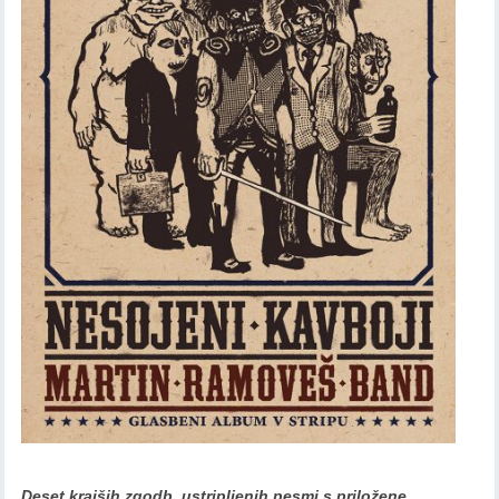
Deset krajših zgodb, ustripljenih pesmi s priložene