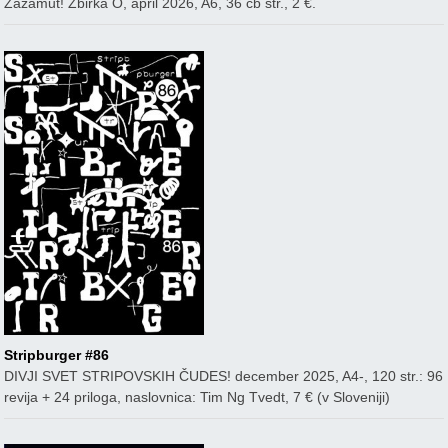
Zazamut! Zbirka O, april 2026, A6, 36 čb str., 2 €.
Stripburger #86
DIVJI SVET STRIPOVSKIH ČUDES! december 2025, A4-, 120 str.: 96
revija + 24 priloga, naslovnica: Tim Ng Tvedt, 7 € (v Sloveniji)