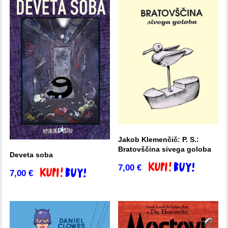
Jakob Klemenčič: P. S.:
Bratovščina sivega goloba
Deveta soba
7,00
€
Dodaj v košarico
7,00
€
Dodaj v košarico