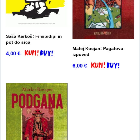
Saša Kerkoš: Fimipidipi in
pot do srca
Matej Kocjan: Pagatova
4,00
€
Dodaj v košarico
izpoved
6,00
€
Dodaj v košarico