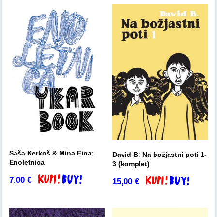
Saša Kerkoš & Mina Fina:
David B: Na božjastni poti 1-
Enoletnica
3 (komplet)
7,00
€
Dodaj v košarico
15,00
€
Dodaj v košarico