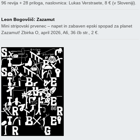
96 revija + 28 priloga, naslovnica: Lukas Verstraete, 8 € (v Sloveniji).
Leon Bogovčič: Zazamut
Mini stripovski prvenec – napet in zabaven epski spopad za planet
Zazamut! Zbirka O, april 2026, A6, 36 čb str., 2 €.