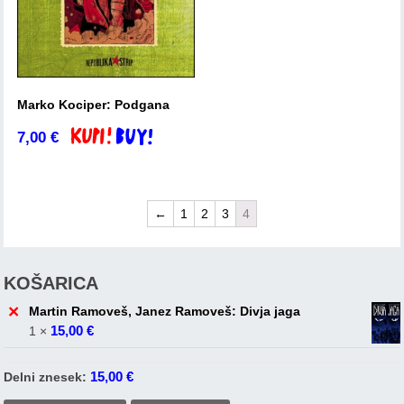
Marko Kociper: Podgana
7,00
€
Dodaj v košarico
←
1
2
3
4
KOŠARICA
×
Martin Ramoveš, Janez Ramoveš: Divja jaga
15,00
€
1 ×
15,00
€
Delni znesek: