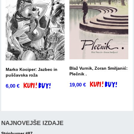
Blaž Vurnik, Zoran Smiljanić:
Marko Kociper: Jazbec in
Plečnik .
puščavska roža
19,00
€
Dodaj v košarico
6,00
€
Dodaj v košarico
NAJNOVEJŠE IZDAJE
Stripburger #87