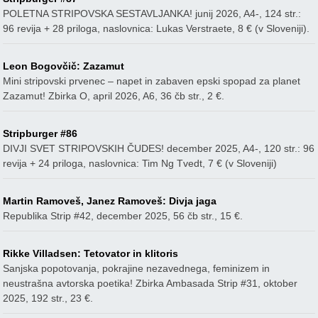
POLETNA STRIPOVSKA SESTAVLJANKA! junij 2026, A4-, 124 str.:
96 revija + 28 priloga, naslovnica: Lukas Verstraete, 8 € (v Sloveniji).
Leon Bogovčič: Zazamut
Mini stripovski prvenec – napet in zabaven epski spopad za planet
Zazamut! Zbirka O, april 2026, A6, 36 čb str., 2 €.
Stripburger #86
DIVJI SVET STRIPOVSKIH ČUDES! december 2025, A4-, 120 str.: 96
revija + 24 priloga, naslovnica: Tim Ng Tvedt, 7 € (v Sloveniji)
Martin Ramoveš, Janez Ramoveš: Divja jaga
Republika Strip #42, december 2025, 56 čb str., 15 €.
Rikke Villadsen: Tetovator in klitoris
Sanjska popotovanja, pokrajine nezavednega, feminizem in
neustrašna avtorska poetika! Zbirka Ambasada Strip #31, oktober
2025, 192 str., 23 €.