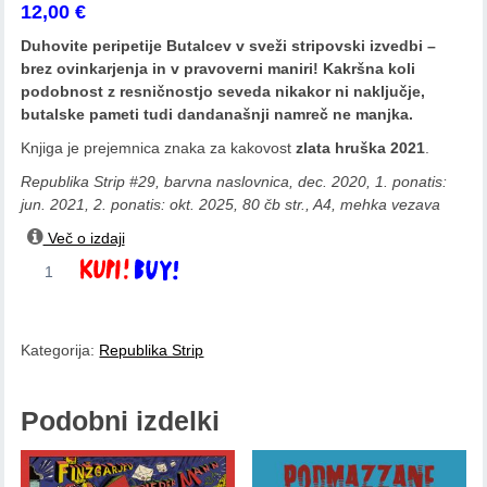
12,00
€
Duhovite peripetije Butalcev v sveži stripovski izvedbi –
brez ovinkarjenja in v pravoverni maniri! Kakršna koli
podobnost z resničnostjo seveda nikakor ni naključje,
butalske pameti tudi dandanašnji namreč ne manjka.
Knjiga je prejemnica znaka za kakovost
zlata hruška 2021
.
Republika Strip #29, barvna naslovnica, dec. 2020, 1. ponatis:
jun. 2021, 2. ponatis: okt. 2025, 80 čb str., A4, mehka vezava
Več o izdaji
Marko
Dodaj v košarico
Kociper
in
Fran
Kategorija:
Republika Strip
Milčinski:
Butalci
v
Podobni izdelki
stripu
količina