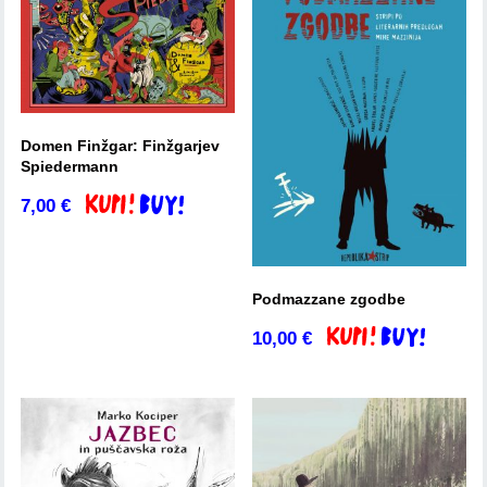
Domen Finžgar: Finžgarjev
Spiedermann
7,00
€
Dodaj v košarico
Podmazzane zgodbe
10,00
€
Dodaj v košarico