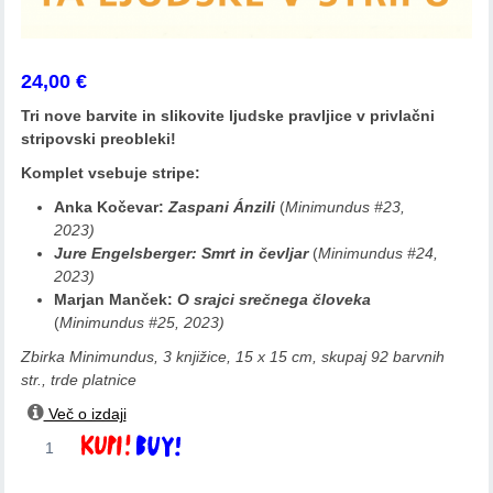
24,00
€
Tri nove barvite in slikovite ljudske pravljice v privlačni
stripovski preobleki!
Komplet vsebuje stripe:
Anka Kočevar:
Zaspani Ánzili
(
Minimundus #23,
2023)
Jure Engelsberger: Smrt in čevljar
(
Minimundus #24,
2023)
Marjan Manček:
O srajci srečnega človeka
(
Minimundus #25, 2023)
Zbirka Minimundus
, 3 knjižice,
15 x 15 cm, skupaj 92 barvnih
str., trde platnice
Več o izdaji
Anka
Dodaj v košarico
Kočevar,
Jure