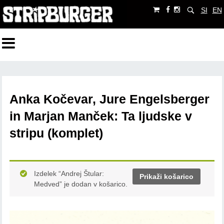
SI
EN
Anka Kočevar, Jure Engelsberger
in Marjan Manček: Ta ljudske v
stripu (komplet)
Izdelek “Andrej Štular:
Prikaži košarico
Medved” je dodan v košarico.