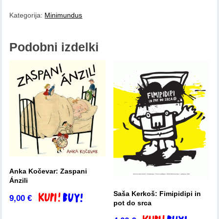
Engelsberger
Kategorija:
Minimundus
in
Marjan
Manček:
Podobni izdelki
Ta
ljudske
v
stripu
(komplet)
količina
Anka Kočevar: Zaspani
Ánzili
Saša Kerkoš: Fimipidipi in
9,00
€
Dodaj v košarico
pot do srca