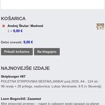
KOŠARICA
×
Andrej Štular: Medved
9,00
€
1 ×
9,00
€
Delni znesek:
Prikaži košarico
Na blagajno
NAJNOVEJŠE IZDAJE
Stripburger #87
POLETNA STRIPOVSKA SESTAVLJANKA! junij 2026, A4-, 124 str.:
96 revija + 28 priloga, naslovnica: Lukas Verstraete, 8 € (v Sloveniji).
Leon Bogovčič: Zazamut
Mini stripovski prvenec – napet in zabaven epski spopad za planet