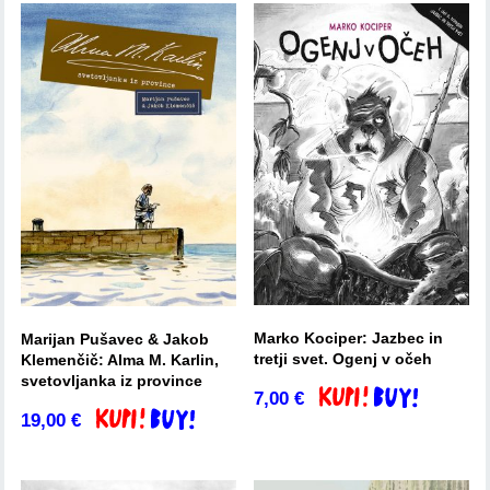
Marko Kociper: Jazbec in
Marijan Pušavec & Jakob
tretji svet. Ogenj v očeh
Klemenčič: Alma M. Karlin,
svetovljanka iz province
7,00
€
Dodaj v košarico
19,00
€
Dodaj v košarico