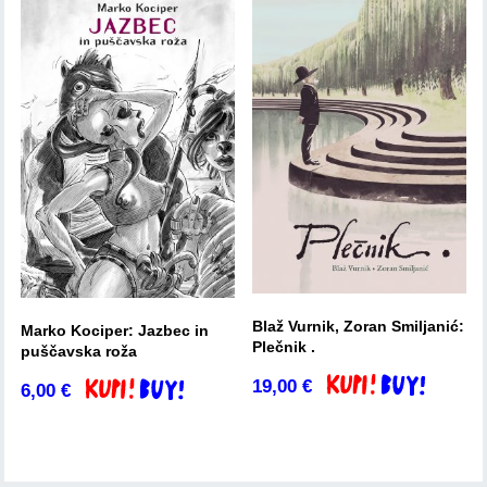
Blaž Vurnik, Zoran Smiljanić:
Marko Kociper: Jazbec in
Plečnik .
puščavska roža
19,00
€
Dodaj v košarico
6,00
€
Dodaj v košarico