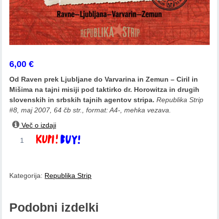
6,00
€
Od Raven prek Ljubljane do Varvarina in Zemun – Ciril in
Mišima na tajni misiji pod taktirko dr. Horowitza in drugih
slovenskih in srbskih tajnih agentov stripa.
Republika Strip
#8, maj 2007, 64 čb str.,
format: A4-, mehka vezava.
Več o izdaji
Ciril
Dodaj v košarico
Horjak:
Mostovi
1
Kategorija:
Republika Strip
količina
Podobni izdelki