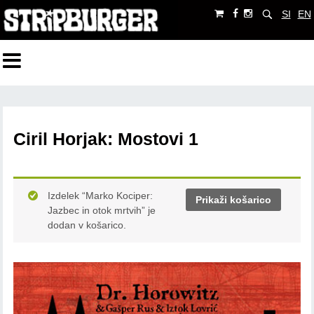
SI
EN
Ciril Horjak: Mostovi 1
Izdelek “Marko Kociper:
Prikaži košarico
Jazbec in otok mrtvih” je
dodan v košarico.