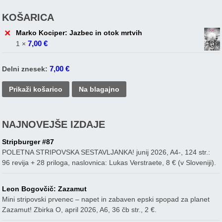
KOŠARICA
×
Marko Kociper: Jazbec in otok mrtvih
7,00
€
1 ×
7,00
€
Delni znesek:
Prikaži košarico
Na blagajno
NAJNOVEJŠE IZDAJE
Stripburger #87
POLETNA STRIPOVSKA SESTAVLJANKA! junij 2026, A4-, 124 str.:
96 revija + 28 priloga, naslovnica: Lukas Verstraete, 8 € (v Sloveniji).
Leon Bogovčič: Zazamut
Mini stripovski prvenec – napet in zabaven epski spopad za planet
Zazamut! Zbirka O, april 2026, A6, 36 čb str., 2 €.