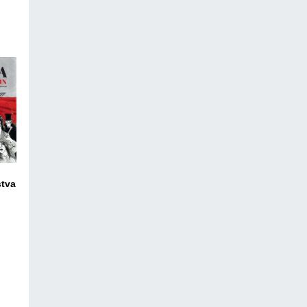
stva
ico