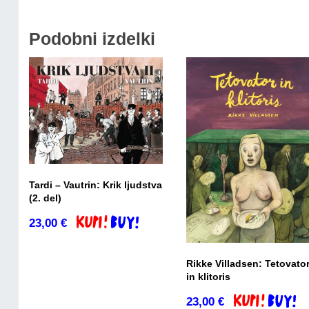
Podobni izdelki
Tardi – Vautrin: Krik ljudstva
(2. del)
23,00
€
Dodaj v košarico
Rikke Villadsen: Tetovato
in klitoris
23,00
€
Dodaj v košari