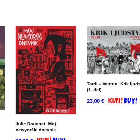
Tardi – Vautrin: Krik ljud
(1. del)
23,00
€
Dodaj v košar
r
Julie Douchet: Moj
newyorški dnevnik
co