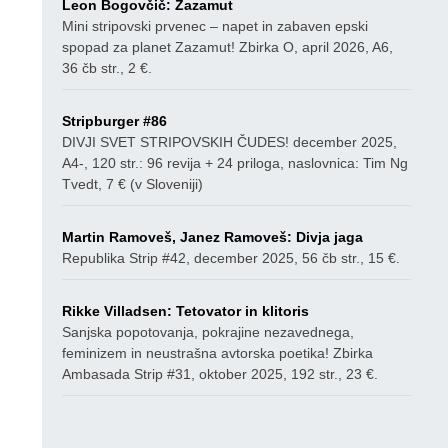
Leon Bogovčič: Zazamut
Mini stripovski prvenec – napet in zabaven epski
spopad za planet Zazamut! Zbirka O, april 2026, A6,
36 čb str., 2 €.
Stripburger #86
DIVJI SVET STRIPOVSKIH ČUDES! december 2025,
A4-, 120 str.: 96 revija + 24 priloga, naslovnica: Tim Ng
Tvedt, 7 € (v Sloveniji)
Martin Ramoveš, Janez Ramoveš: Divja jaga
Republika Strip #42, december 2025, 56 čb str., 15 €.
Rikke Villadsen: Tetovator in klitoris
Sanjska popotovanja, pokrajine nezavednega,
feminizem in neustrašna avtorska poetika! Zbirka
Ambasada Strip #31, oktober 2025, 192 str., 23 €.