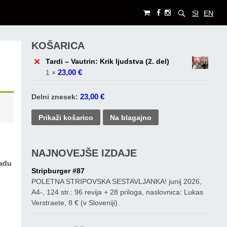
SI
EN
KOŠARICA
×
Tardi – Vautrin: Krik ljudstva (2. del)
23,00
€
1 ×
23,00
€
Delni znesek:
Prikaži košarico
Na blagajno
NAJNOVEJŠE IZDAJE
padu
Stripburger #87
POLETNA STRIPOVSKA SESTAVLJANKA! junij 2026,
A4-, 124 str.: 96 revija + 28 priloga, naslovnica: Lukas
,
Verstraete, 8 € (v Sloveniji).
.