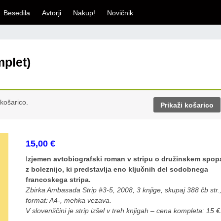
Besedila
Avtorji
Nakup!
Novičnik
mplet)
 košarico.
Prikaži košarico
15,00
€
I
zjemen avtobiografski roman v stripu o družinskem spo
z boleznijo, ki predstavlja eno ključnih del sodobnega
francoskega stripa.
Zbirka Ambasada Strip #3-5, 2008, 3 knjige, skupaj 388 čb str.
format: A4-, mehka vezava.
V slovenščini je strip izšel v treh knjigah – cena kompleta: 15 €