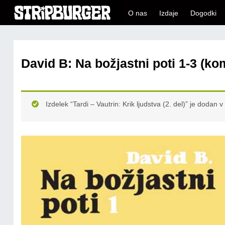
O nas
Izdaje
Dogodki
David B: Na božjastni poti 1-3 (ko
Izdelek “Tardi – Vautrin: Krik ljudstva (2. del)” je dodan v