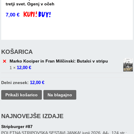
tretji svet. Ogenj v očeh
7,00
€
Dodaj v košarico
KOŠARICA
×
Marko Kociper in Fran Milčinski: Butalci v stripu
12,00
€
1 ×
12,00
€
Delni znesek:
Prikaži košarico
Na blagajno
NAJNOVEJŠE IZDAJE
Stripburger #87
POLETNA STRIPOVSKA SESTAVLJANKA! junij 2026, A4-, 124 str.: