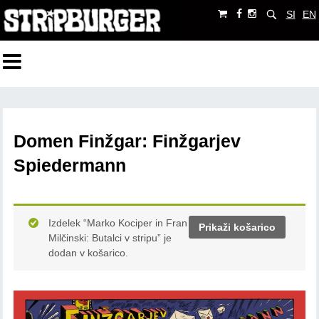
SI
EN
Domen Finžgar: Finžgarjev
Spiedermann
Izdelek “Marko Kociper in Fran
Prikaži košarico
Milčinski: Butalci v stripu” je
dodan v košarico.