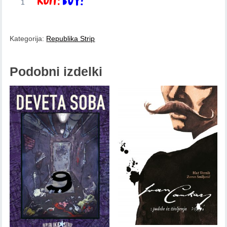
Dodaj v košarico
Finžgar:
Finžgarjev
Spiedermann
Kategorija:
Republika Strip
količina
Podobni izdelki