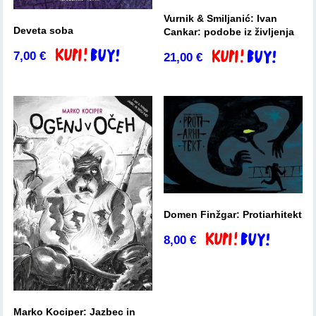
Vurnik & Smiljanić: Ivan
Deveta soba
Cankar: podobe iz življenja
7,00
€
21,00
€
Dodaj v košarico
Dodaj v košarico
Domen Finžgar: Protiarhitekt
8,00
€
Dodaj v košarico
Marko Kociper: Jazbec in