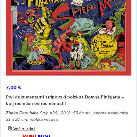
7,00
€
Prvi dokumentarni stripovski poizkus Domna Finžgarja –
bolj resničen od resničnosti!
Zbirka Republika Strip #26, 2018, 56 čb str., barvna naslovnica,
21 x 27 cm, mehka vezava.
Več o izdaji
Domen