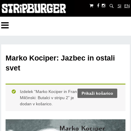
SI
EN
Marko Kociper: Jazbec in ostali
svet
Izdelek “Marko Kociper in Fran
Prikaži košarico
Milčinski: Butalci v stripu 2” je
dodan v košarico.