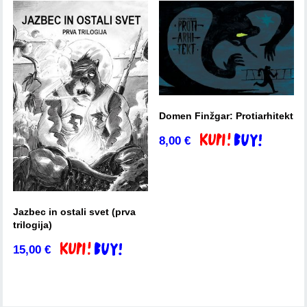
Domen Finžgar: Protiarhitekt
8,00
€
Dodaj v košarico
Jazbec in ostali svet (prva
trilogija)
15,00
€
Dodaj v košarico