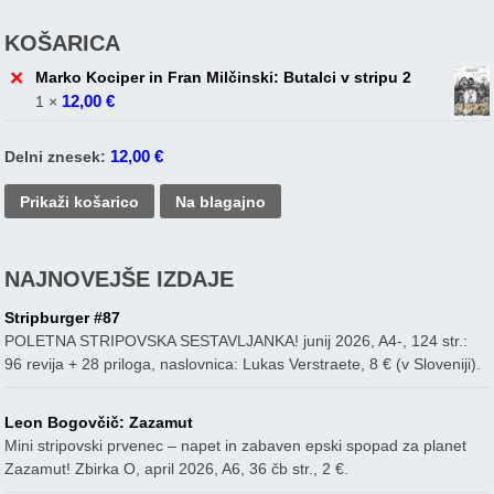
KOŠARICA
×
Marko Kociper in Fran Milčinski: Butalci v stripu 2
12,00
€
1 ×
12,00
€
Delni znesek:
Prikaži košarico
Na blagajno
NAJNOVEJŠE IZDAJE
Stripburger #87
POLETNA STRIPOVSKA SESTAVLJANKA! junij 2026, A4-, 124 str.:
96 revija + 28 priloga, naslovnica: Lukas Verstraete, 8 € (v Sloveniji).
Leon Bogovčič: Zazamut
Mini stripovski prvenec – napet in zabaven epski spopad za planet
Zazamut! Zbirka O, april 2026, A6, 36 čb str., 2 €.