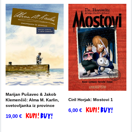
Marijan Pušavec & Jakob
Ciril Horjak: Mostovi 1
Klemenčič: Alma M. Karlin,
svetovljanka iz province
6,00
€
Dodaj v košarico
19,00
€
Dodaj v košarico