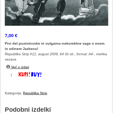
7,00
€
Prvi del pustolovske in vulgarno-nekorektne sage o enem
in edinem Jazbecu!
Republika Strip #12, avgust 2009, 64 čb str., format: A4-, mehka
vezava.
Več o izdaji
Marko
Dodaj v košarico
Kociper:
Jazbec
in
Kategorija:
Republika Strip
ostali
svet
količina
Podobni izdelki