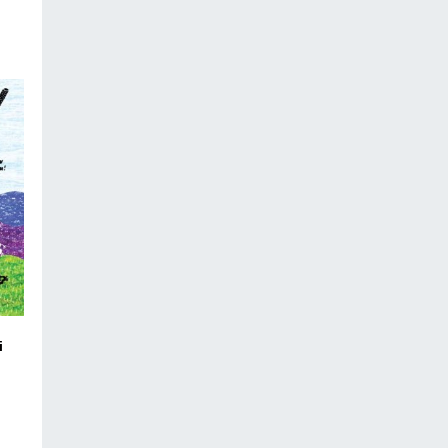
i
ico