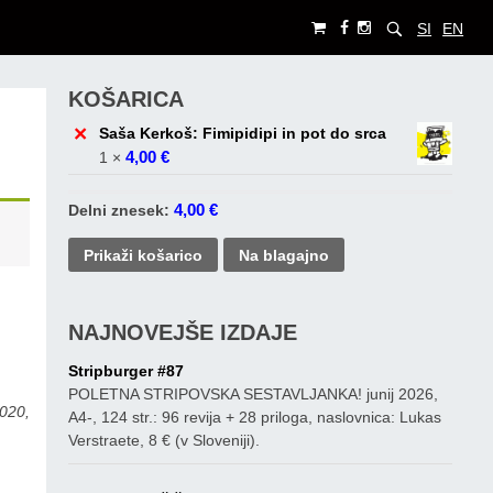
SI
EN
KOŠARICA
×
Saša Kerkoš: Fimipidipi in pot do srca
4,00
€
1 ×
4,00
€
Delni znesek:
Prikaži košarico
Na blagajno
NAJNOVEJŠE IZDAJE
e
Stripburger #87
POLETNA STRIPOVSKA SESTAVLJANKA! junij 2026,
2020,
A4-, 124 str.: 96 revija + 28 priloga, naslovnica: Lukas
Verstraete, 8 € (v Sloveniji).