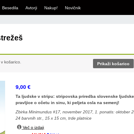
Besedila
Avtorji
Nakup!
Novičnik
strežeš
 v košarico.
Prikaži košarico
9,00
€
Ta ljudske v stripu: stripovska priredba slovenske ljudsk
pravljice o očetu in sinu, ki peljeta osla na semenj!
Zbirka Minimundus #17, november 2017, 1. ponatis: oktober 
24 barvnih str., 15 x 15 cm, trde platnice
Več o izdaji
Miha