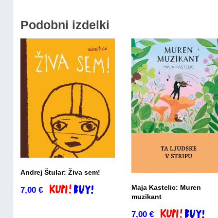
Podobni izdelki
Andrej Štular: Živa sem!
Maja Kastelic: Muren
7,00
€
Dodaj v košarico
muzikant
7,00
€
Dodaj v košaric