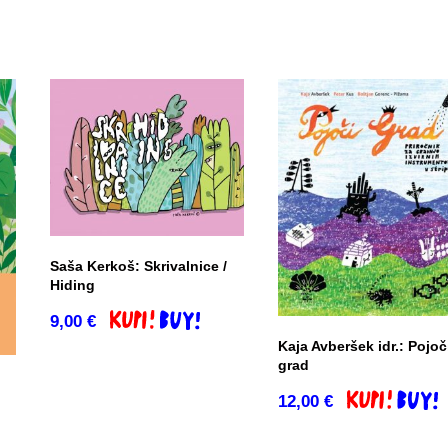
Saša Kerkoš: Skrivalnice /
Hiding
9,00
€
Dodaj v košarico
Kaja Avberšek idr.: Pojoč
grad
12,00
€
Dodaj v košar
o