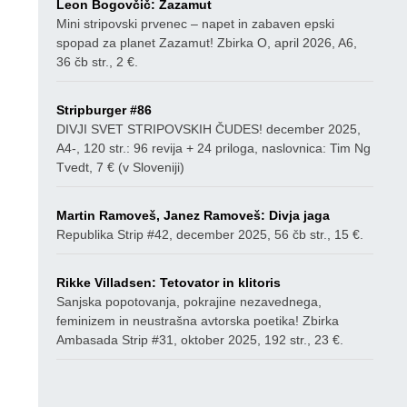
Leon Bogovčič: Zazamut
Mini stripovski prvenec – napet in zabaven epski
spopad za planet Zazamut! Zbirka O, april 2026, A6,
36 čb str., 2 €.
Stripburger #86
DIVJI SVET STRIPOVSKIH ČUDES! december 2025,
A4-, 120 str.: 96 revija + 24 priloga, naslovnica: Tim Ng
Tvedt, 7 € (v Sloveniji)
Martin Ramoveš, Janez Ramoveš: Divja jaga
Republika Strip #42, december 2025, 56 čb str., 15 €.
Rikke Villadsen: Tetovator in klitoris
Sanjska popotovanja, pokrajine nezavednega,
feminizem in neustrašna avtorska poetika! Zbirka
Ambasada Strip #31, oktober 2025, 192 str., 23 €.