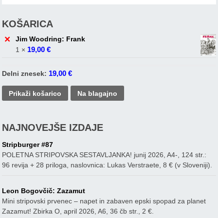
KOŠARICA
×
Jim Woodring: Frank
19,00
€
1 ×
19,00
€
Delni znesek:
Prikaži košarico
Na blagajno
NAJNOVEJŠE IZDAJE
Stripburger #87
POLETNA STRIPOVSKA SESTAVLJANKA! junij 2026, A4-, 124 str.:
96 revija + 28 priloga, naslovnica: Lukas Verstraete, 8 € (v Sloveniji).
Leon Bogovčič: Zazamut
Mini stripovski prvenec – napet in zabaven epski spopad za planet
Zazamut! Zbirka O, april 2026, A6, 36 čb str., 2 €.