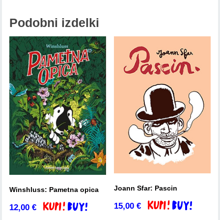
Podobni izdelki
Joann Sfar: Pascin
Winshluss: Pametna opica
15,00
€
Dodaj v košarico
12,00
€
Dodaj v košarico