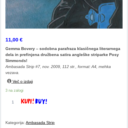
11,00
€
Gemma Bovery – sodobna parafraza klasičnega literarnega
dela in prefinjena družbena satira angleške striparke Posy
Simmonds!
Ambasada Strip #7, nov. 2009, 112 str., format: A4, mehka
vezava.
Več o izdaji
3 na zalogi
Posy
Dodaj v košarico
Simmonds:
Gemma
Bovery
Kategorija:
Ambasada Strip
količina