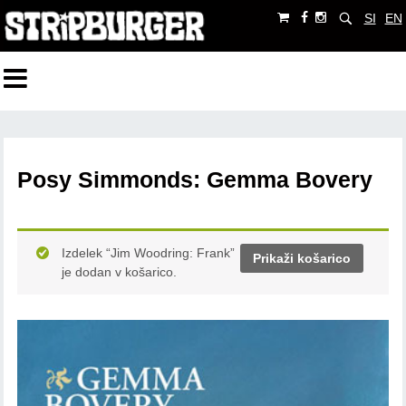
SI
EN
Posy Simmonds: Gemma Bovery
Izdelek “Jim Woodring: Frank”
Prikaži košarico
je dodan v košarico.