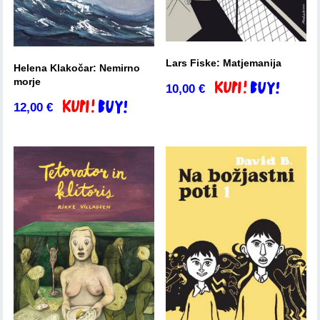
Lars Fiske: Matjemanija
Helena Klakočar: Nemirno
morje
10,00
€
Dodaj v košarico
12,00
€
Dodaj v košarico