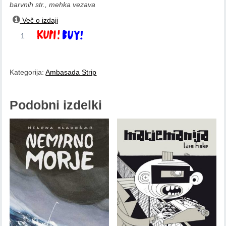
barvnih str., mehka vezava
Več o izdaji
Mikael
Dodaj v košarico
Ross:
Šola
padanja
Kategorija:
Ambasada Strip
količina
Podobni izdelki