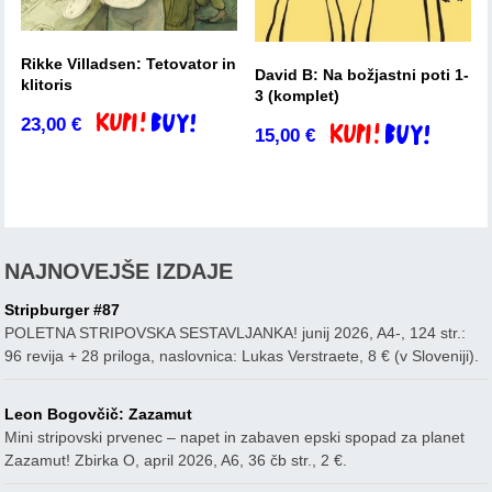
Rikke Villadsen: Tetovator in
David B: Na božjastni poti 1-
klitoris
3 (komplet)
23,00
€
Dodaj v košarico
15,00
€
Dodaj v košarico
NAJNOVEJŠE IZDAJE
Stripburger #87
POLETNA STRIPOVSKA SESTAVLJANKA! junij 2026, A4-, 124 str.:
96 revija + 28 priloga, naslovnica: Lukas Verstraete, 8 € (v Sloveniji).
Leon Bogovčič: Zazamut
Mini stripovski prvenec – napet in zabaven epski spopad za planet
Zazamut! Zbirka O, april 2026, A6, 36 čb str., 2 €.