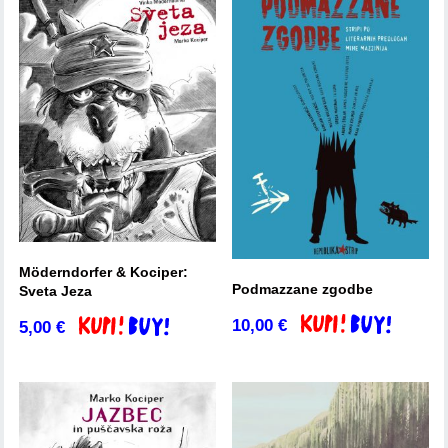
Möderndorfer & Kociper:
Podmazzane zgodbe
Sveta Jeza
10,00
€
5,00
€
Dodaj v košarico
Dodaj v košarico