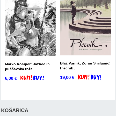
Blaž Vurnik, Zoran Smiljanić:
Marko Kociper: Jazbec in
Plečnik .
puščavska roža
19,00
€
Dodaj v košarico
6,00
€
Dodaj v košarico
KOŠARICA