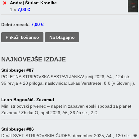
×
Andrej Štular: Kronike
7,00
€
1 ×
7,00
€
Delni znesek:
Prikaži košarico
Na blagajno
NAJNOVEJŠE IZDAJE
Stripburger #87
POLETNA STRIPOVSKA SESTAVLJANKA! junij 2026, A4-, 124 str.:
96 revija + 28 priloga, naslovnica: Lukas Verstraete, 8 € (v Sloveniji).
Leon Bogovčič: Zazamut
Mini stripovski prvenec – napet in zabaven epski spopad za planet
Zazamut! Zbirka O, april 2026, A6, 36 čb str., 2 €.
Stripburger #86
DIVJI SVET STRIPOVSKIH ČUDES! december 2025, A4-, 120 str.: 96