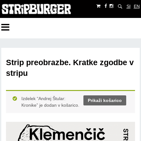
SI
EN
Strip preobrazbe. Kratke zgodbe v
stripu
Izdelek “Andrej Štular:
Prikaži košarico
Kronike” je dodan v košarico.