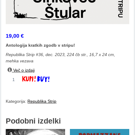
19,00
€
Antologija kratkih zgodb v stripu!
Republika Strip #36, dec. 2023, 224 čb str., 16,7 x 24 cm,
mehka vezava
Več o izdaji
Strip
Dodaj v košarico
preobrazbe.
Kratke
zgodbe
Kategorija:
Republika Strip
v
stripu
količina
Podobni izdelki