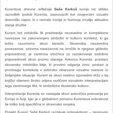
Kurentove dnevne refleksije
Saše Kerkoš
tvorijo niz stilsko
raznolikih podob Kurenta, zasnovanih kot svojevrstni vizualni
dnevniški zapisi, ki z nemalo ironije in humorja zrcalijo aktualno
stanje družbe.
Kurent kot mitološki lik predstavlja nezavedne in kompleksne
navezave na zakoreninjeni simbolni in kulturni kontekst, ki ga
težko razumemo skozi besedo. Slovenska nezavedna
povezanost, oziroma navezanost na izročilo in njegovo globoko
pripovednost, je zanimiva iztočnica za raziskovanje sodobne
pripovednosti skozi prizmo starega. Avtorica Kurenta, prastaro
slovansko mitološko bitje, ki prvotno odganja zimo, postavi iz
prvotnega konteksta v avtorsko obarvane vizualne svetove in
življenjske situacije. Kurent se skozi osebno izpovedno držo v tej
knjižici obenem široko odpira različnim vizualnim interpretacijam
tega zanimivega lika, ki simbolizira slovensko kulturo.
Interpretacije Kurenta so nastajale skozi avtoričina potovanja po
Evropi in Aziji, kjer je v globalnem pomenu Kurentova enkratnost
še toliko bolj specifična in slovensko svojska.
Projekt Kurent Saše Kerkoš raziskuje pripovednost – nesnovno