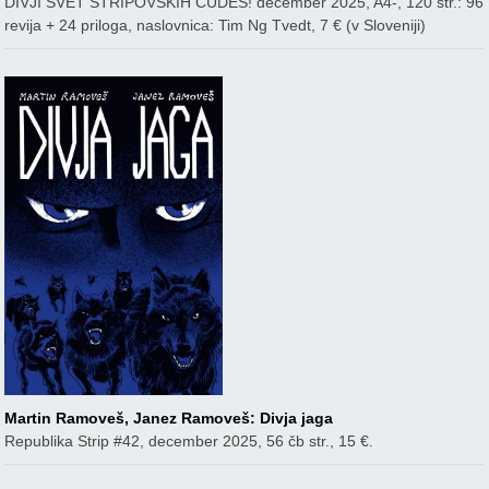
DIVJI SVET STRIPOVSKIH ČUDES! december 2025, A4-, 120 str.: 96
revija + 24 priloga, naslovnica: Tim Ng Tvedt, 7 € (v Sloveniji)
Martin Ramoveš, Janez Ramoveš: Divja jaga
Republika Strip #42, december 2025, 56 čb str., 15 €.