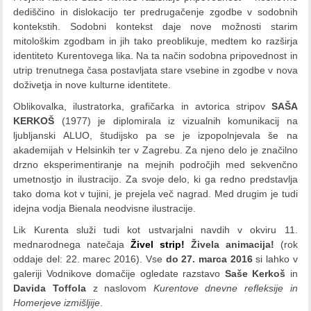
dediščino in dislokacijo ter predrugačenje zgodbe v sodobnih
kontekstih. Sodobni kontekst daje nove možnosti starim
mitološkim zgodbam in jih tako preoblikuje, medtem ko razširja
identiteto Kurentovega lika. Na ta način sodobna pripovednost in
utrip trenutnega časa postavljata stare vsebine in zgodbe v nova
doživetja in nove kulturne identitete.
Oblikovalka, ilustratorka, grafičarka in avtorica stripov
SAŠA
KERKOŠ
(1977) je diplomirala iz vizualnih komunikacij na
ljubljanski ALUO, študijsko pa se je izpopolnjevala še na
akademijah v Helsinkih ter v Zagrebu. Za njeno delo je značilno
drzno eksperimentiranje na mejnih področjih med sekvenčno
umetnostjo in ilustracijo. Za svoje delo, ki ga redno predstavlja
tako doma kot v tujini, je prejela več nagrad. Med drugim je tudi
idejna vodja Bienala neodvisne ilustracije.
Lik Kurenta služi tudi kot ustvarjalni navdih v okviru 11.
mednarodnega natečaja
Živel strip!
Živela animacija!
(rok
oddaje del: 22. marec 2016). Vse
do 27. marca 2016
si lahko v
galeriji Vodnikove domačije ogledate razstavo
Saše Kerkoš
in
Davida Toffola
z naslovom
Kurentove dnevne refleksije in
Homerjeve izmišljije
.