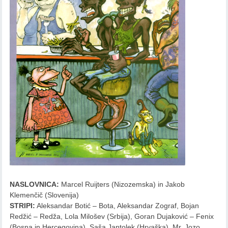
NASLOVNICA:
Marcel Ruijters (Nizozemska) in Jakob
Klemenčič (Slovenija)
STRIPI:
Aleksandar Botić – Bota, Aleksandar Zograf, Bojan
Redžić – Redža, Lola Milošev (Srbija), Goran Dujaković – Fenix
(Bosna in Hercegovina), Saša Jantolek (Hrvaška), Mr. Jozo,