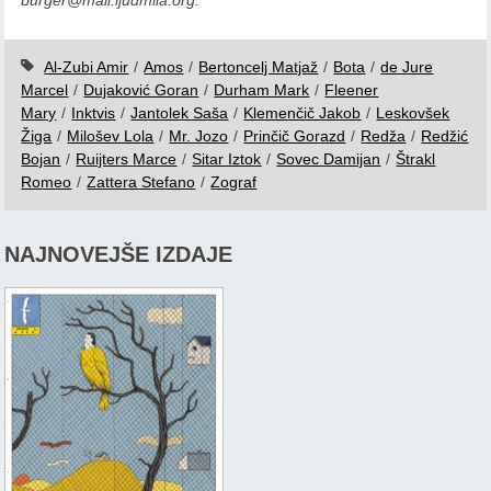
burger@mail.ljudmila.org.
Al-Zubi Amir
/
Amos
/
Bertoncelj Matjaž
/
Bota
/
de Jure
Marcel
/
Dujaković Goran
/
Durham Mark
/
Fleener
Mary
/
Inktvis
/
Jantolek Saša
/
Klemenčič Jakob
/
Leskovšek
Žiga
/
Milošev Lola
/
Mr. Jozo
/
Prinčič Gorazd
/
Redža
/
Redžić
Bojan
/
Ruijters Marce
/
Sitar Iztok
/
Sovec Damijan
/
Štrakl
Romeo
/
Zattera Stefano
/
Zograf
NAJNOVEJŠE IZDAJE