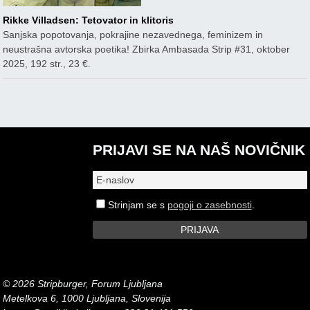
Rikke Villadsen: Tetovator in klitoris
Sanjska popotovanja, pokrajine nezavednega, feminizem in
neustrašna avtorska poetika! Zbirka Ambasada Strip #31, oktober
2025, 192 str., 23 €.
PRIJAVI SE NA NAŠ NOVIČNIK
Strinjam se s
pogoji o zasebnosti
.
© 2026 Stripburger, Forum Ljubljana
Metelkova 6, 1000 Ljubljana, Slovenija