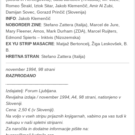
Romeo Štrakl, Iztok Sitar, Jakob Klemenčič, Amir Al Zubi,
Damijan Sovec, Gorazd Prinčič (Slovenija)
INFO
: Jakob Klemenčič
NOBORDER ZINE
: Stefano Zattera (Italija), Marcel de Jure,
Mary Fleener, Amos, Mark Durham (ZDA), Marcel Ruijters,
Edmond Spierts – Inktvis (Nizozemska)
EX YU STRIP MASACRE
: Matjaž Bertoncelj, Žiga Leskovšek, B.
B.
HRBTNA STRAN
: Stefano Zattera (Italija)
november 1994, 98 strani
RAZPRODANO
Izdajatelj: Forum Ljubljana.
Revijalna izdaja / november 1994, A4, 98 strani, natisnjeno v
Sloveniji.
Cena: 2,50 € (v Sloveniji).
Na voljo v vseh stripu prijaznih knjigarnah, vabimo pa vas tudi k
nakupu v naši spletni striparni.
Za naročila in dodatne informacije pišite na: