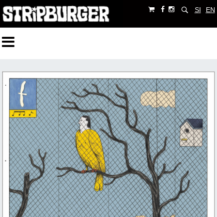
SI
EN