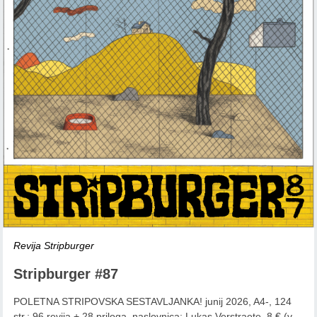
Revija Stripburger
Stripburger #87
POLETNA STRIPOVSKA SESTAVLJANKA! junij 2026, A4-, 124
str.: 96 revija + 28 priloga, naslovnica: Lukas Verstraete, 8 € (v