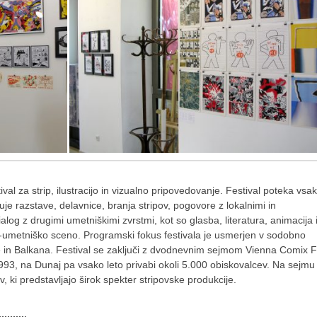
tival za strip, ilustracijo in vizualno pripovedovanje. Festival poteka vsa
je razstave, delavnice, branja stripov, pogovore z lokalnimi in
alog z drugimi umetniškimi zvrstmi, kot so glasba, literatura, animacija 
no-umetniško sceno. Programski fokus festivala je usmerjen v sodobno
 in Balkana. Festival se zaključi z dvodnevnim sejmom Vienna Comix Fa
1993, na Dunaj pa vsako leto privabi okoli 5.000 obiskovalcev. Na sejmu
, ki predstavljajo širok spekter stripovske produkcije.