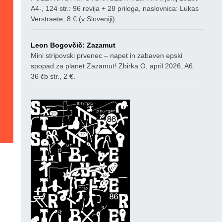
A4-, 124 str.: 96 revija + 28 priloga, naslovnica: Lukas
Verstraete, 8 € (v Sloveniji).
Leon Bogovčič: Zazamut
Mini stripovski prvenec – napet in zabaven epski
spopad za planet Zazamut! Zbirka O, april 2026, A6,
36 čb str., 2 €.