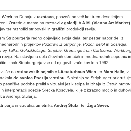
x Week
na Dunaju z
razstavo
, posvečeno več kot trem desetletjem
ceni. Osrednje mesto na razstavi v
galeriji V.A.M. (Vienna Art Market)
 ter raznoliki stripovski in grafični produkciji revije.
ljem Stripburgerja redno objavljajo svoja dela, ter pester nabor del iz
iz mednarodnih projektov
Pozdravi iz Striponije,
Pozor, delo!
in
Sosledja,
ney Talks, GolažGollage, Stripble, Greetings from Cartoonia, Workburg
ici revije. Razstavljena dela številnih domačih in mednarodnih sopotnic i
ščitni znak Stripburgerja vse od njegovih začetkov leta 1992.
vil še na
stripovskih sejmih
v
Literaturhaus Wien
ter
Marx Halle
, v
otekala
delavnica Poezija v stripu
. S slednjo se Stripburger pridružuje
 pesniške podobe preliti v vizualni jezik stripa in izhaja iz
Ostrih ritmov
ih interpretacij poezije Srečka Kosovela, ki je z izrazno močjo in duhovi
lca Andreja Štularja.
striparja in vizualna umetnika
Andrej Štular
ter
Žiga Sever.