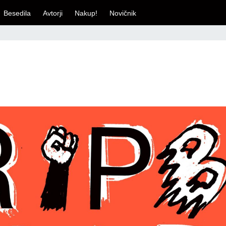
Besedila
Avtorji
Nakup!
Novičnik