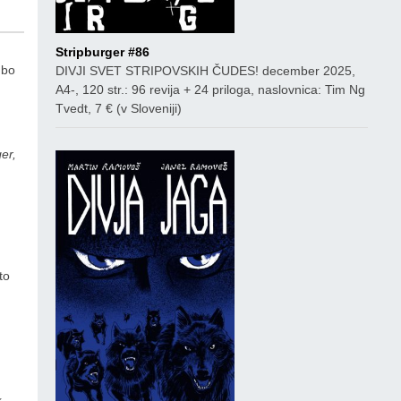
Stripburger #86
bo
DIVJI SVET STRIPOVSKIH ČUDES! december 2025,
A4-, 120 str.: 96 revija + 24 priloga, naslovnica: Tim Ng
Tvedt, 7 € (v Sloveniji)
er,
n
to