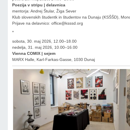
Poezija v stripu | delavnica
mentorja: Andrej Štular, Žiga Sever
Klub slovenskih študentk in študentov na Dunaju (KSŠŠD), Mo
Prijave na delavnico:
office@ksssd.org
*
sobota, 30. maj 2026, 12.00–18.00
nedelja, 31. maj 2026, 10.00–16.00
Vienna COMIX | sejem
MARX Halle, Karl-Farkas-Gasse, 1030 Dunaj