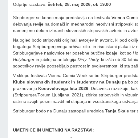
Odprtje razstave:
četrtek, 28. maj 2026,
ob 19.00
Stripburger se konec maja predstavlja na festivalu
Vienna Comi
delovanja revije na domači in mednarodni neodvisni stripovski s
namenjeno delom izbranih slovenskih stripovskih avtoric in avtorjev
Na ogled bodo stripovski originali avtorjev in avtoric, ki pod okri
bogatega Stripburgerjevega arhiva: sito- in risotiskani plakati 
Stripburgerjeve naslovnice ter posebne butične izdaje, kot so
Ho
Holyburger
in jubilejna antologija
Dirty Thirty,
ki izšla ob 30-letn
sopotnikov revije poosebljajo pestrost in svojevrstnost, ki sta za
V sklopu festivala Vienna Comix Week se bo Stripburger predsta
Klubu slovenskih študentk in študentov na Dunaju
pa bo p
praznovanju
Kosovelovega leta 2026
. Delavnica raziskuje, kako
(Stripburger/Forum Ljubljana, 2021), zbirke stripovskih in vizualn
ostrino svojih pesmi navdihnil striparja in vsestranskega ustvarja
Stripburger bodo na Dunaju zastopali urednica
Tanja Skale
ter 
UMETNICE IN UMETNIKI NA RAZSTAVI: