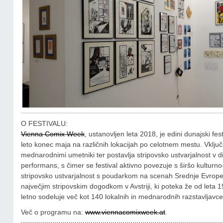
O FESTIVALU:
Vienna Comix Week
, ustanovljen leta 2018, je edini dunajski fes
leto konec maja na različnih lokacijah po celotnem mestu. Vključu
mednarodnimi umetniki ter postavlja stripovsko ustvarjalnost v di
performans, s čimer se festival aktivno povezuje s širšo kultur
stripovsko ustvarjalnost s poudarkom na scenah Srednje Evrope
največjim stripovskim dogodkom v Avstriji, ki poteka že od leta 
letno sodeluje več kot 140 lokalnih in mednarodnih razstavljavcev
Več o programu na:
www.viennacomixweek.at
.