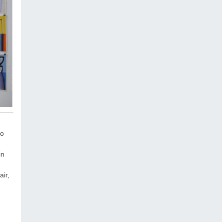
ko
in
ir,