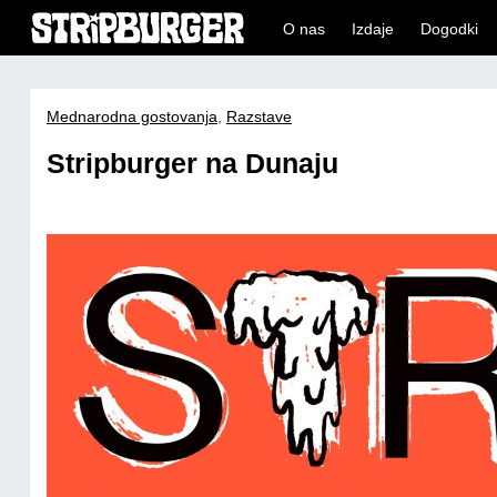
O nas
Izdaje
Dogodki
Mednarodna gostovanja
,
Razstave
Stripburger na Dunaju