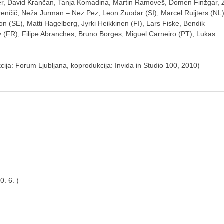
ociper, David Krančan, Tanja Komadina, Martin Ramoveš, Domen Finžgar, 
enčič, Neža Jurman – Nez Pez, Leon Zuodar (SI), Marcel Ruijters (NL)
n (SE), Matti Hagelberg, Jyrki Heikkinen (FI), Lars Fiske, Bendik
y (FR), Filipe Abranches, Bruno Borges, Miguel Carneiro (PT), Lukas
kcija: Forum Ljubljana, koprodukcija: Invida in Studio 100, 2010)
0. 6. )