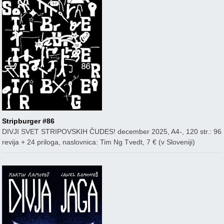
Stripburger #86
DIVJI SVET STRIPOVSKIH ČUDES! december 2025, A4-, 120 str.: 96
revija + 24 priloga, naslovnica: Tim Ng Tvedt, 7 € (v Sloveniji)