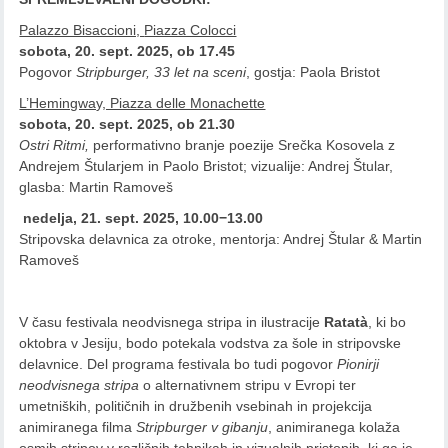
Palazzo Bisaccioni,
Piazza Colocci
sobota, 20. sept. 2025, ob 17.45
Pogovor
Stripburger, 33 let na sceni
, gostja: Paola Bristot
L’Hemingway, Piazza delle Monachette
sobota, 20. sept. 2025, ob 21.30
Ostri Ritmi,
performativno branje poezije Srečka Kosovela z
Andrejem Štularjem in Paolo Bristot; vizualije: Andrej Štular,
glasba: Martin Ramoveš
nedelja, 21. sept. 2025, 10.00−13.00
Stripovska delavnica za otroke, mentorja: Andrej Štular & Martin
Ramoveš
V času festivala neodvisnega stripa in ilustracije
Ratatà
, ki bo
oktobra v Jesiju, bodo potekala vodstva za šole in stripovske
delavnice. Del programa festivala bo tudi pogovor
Pionirji
neodvisnega stripa
o alternativnem stripu v Evropi ter
umetniških, političnih in družbenih vsebinah in projekcija
animiranega filma
Stripburger v gibanju
, animiranega kolaža
osmih stripov v različnih tehnikah in vizualnih pristopih, ki ga je