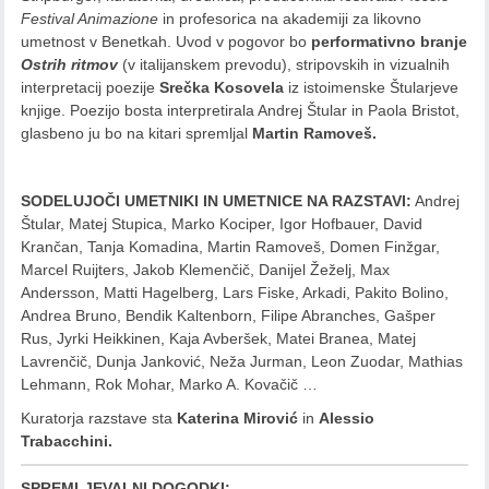
Festival Animazione
in profesorica na akademiji za likovno
umetnost v Benetkah. Uvod v pogovor bo
performativno branje
Ostrih ritmov
(v italijanskem prevodu), stripovskih in vizualnih
interpretacij poezije
Srečka Kosovela
iz istoimenske Štularjeve
knjige. Poezijo bosta interpretirala Andrej Štular in Paola Bristot,
glasbeno ju bo na kitari spremljal
Martin Ramoveš.
SODELUJOČI UMETNIKI IN UMETNICE NA RAZSTAVI:
Andrej
Štular, Matej Stupica, Marko Kociper, Igor Hofbauer, David
Krančan, Tanja Komadina, Martin Ramoveš, Domen Finžgar,
Marcel Ruijters, Jakob Klemenčič, Danijel Žeželj, Max
Andersson, Matti Hagelberg, Lars Fiske, Arkadi, Pakito Bolino,
Andrea Bruno, Bendik Kaltenborn, Filipe Abranches, Gašper
Rus, Jyrki Heikkinen, Kaja Avberšek, Matei Branea, Matej
Lavrenčič, Dunja Janković, Neža Jurman, Leon Zuodar, Mathias
Lehmann, Rok Mohar, Marko A. Kovačič …
Kuratorja razstave sta
Katerina Mirović
in
Alessio
Trabacchini.
SPREMLJEVALNI DOGODKI: