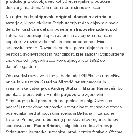
produkciji
iz obdobja več kot 30 let revijalne produkcije in
delovanja na domači in mednarodni stripovski sceni.
Na ogled bodo
stripovski originali domačih avtoric in
avtorjev
, ki pod okriljem Stripburgerja redno objavljajo svoja
dela, ter
grafična dela
in
posebne stripovske izdaje,
pod
katera se podpisuje kopica avtoric in avtorjev, sopotnic in
sopotnikov revije iz domače in mednarodne neodvisne
stripovske scene. Razstavljena dela poosebljajo vso tisto
pestrost, svojevrstnost in raznolikost, ki je zaščitni Stripburgerja
znak vse od njegovih začetkov daljnega leta 1992 do
današnjega dne.
Ob otvoritvi razstave, ki se je bodo udeležili članica uredništva
revije in kuratorka
Katerina Mirović
ter stripavtorja in
vsestranska ustvarjalca
Andrej Štular
in
Martin Ramoveš
, bo
potekala predstavitev v obliki
pogovora
o zgodovini
Stripburgerja kot primera dobre prakse in dolgoživosti na
področju neodvisne stripovske ustvarjalnosti ter svojevrstnega
posrednika med stripovskimi scenami Balkana in zahodne
Evrope. Pri pogovoru bo poleg predstavnikov organizatorjev
sodelovala še
Paola Bristot
, dolgoletna sodelavka revije
Stripburger, kuratorka, urednica, producentka festivala
Piccolo