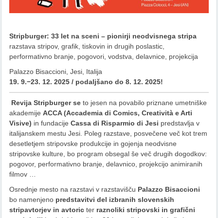
Stripburger: 33 let na sceni – pionirji neodvisnega stripa
razstava stripov, grafik, tiskovin in drugih poslastic,
performativno branje, pogovori, vodstva, delavnice, projekcija
Palazzo Bisaccioni, Jesi, Italija
19. 9.−23. 12. 2025 / podaljšano do 8. 12. 2025!
Revija Stripburger se
to jesen na povabilo priznane umetniške
akademije
ACCA (Accademia di Comics, Creatività e Arti
Visive)
in fundacije
Cassa di Risparmio di Jesi
predstavlja v
italijanskem mestu Jesi. Poleg razstave, posvečene več kot trem
desetletjem stripovske produkcije in gojenja neodvisne
stripovske kulture, bo program obsegal še več drugih dogodkov:
pogovor, performativno branje, delavnico, projekcijo animiranih
filmov …
Osrednje mesto na razstavi v razstavišču
Palazzo Bisaccioni
bo namenjeno
predstavitvi del izbranih slovenskih
stripavtorjev in avtoric
ter
raznoliki stripovski in grafični